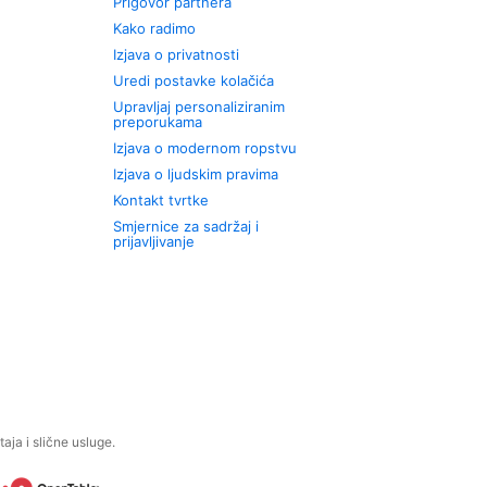
Prigovor partnera
Kako radimo
Izjava o privatnosti
Uredi postavke kolačića
Upravljaj personaliziranim
preporukama
Izjava o modernom ropstvu
Izjava o ljudskim pravima
Kontakt tvrtke
Smjernice za sadržaj i
prijavljivanje
aja i slične usluge.