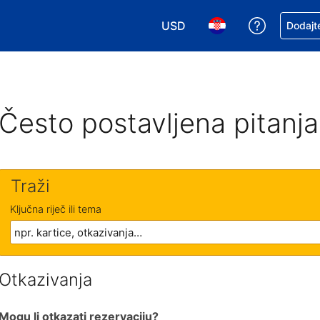
USD
Zatražite
Dodajte
Odaberite valutu. Vaša je tre
Odaberite svoj jezik
Često postavljena pitanja
Traži
Ključna riječ ili tema
Otkazivanja
Mogu li otkazati rezervaciju?