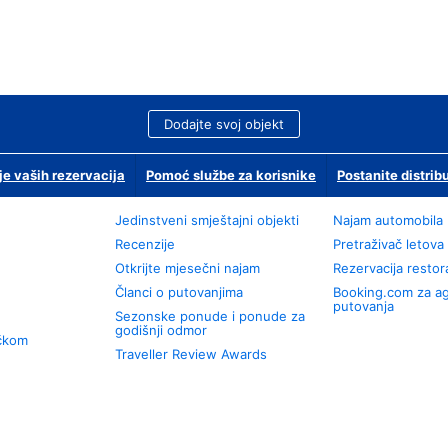
Dodajte svoj objekt
je vaših rezervacija
Pomoć službe za korisnike
Postanite distrib
Jedinstveni smještajni objekti
Najam automobila
Recenzije
Pretraživač letova
Otkrijte mjesečni najam
Rezervacija resto
Članci o putovanjima
Booking.com za a
putovanja
Sezonske ponude i ponude za
godišnji odmor
učkom
Traveller Review Awards