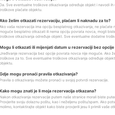
Da. Sve eventualne troškove otkazivanja određuje objekt i navodi ih 
troškove plaćate objektu.
Ako želim otkazati rezervaciju, plaćam li naknadu za to?
Ako vaša rezervacija ima opciju besplatnog otkazivanja, ne plaćate n
moguće besplatno otkazati ili nema opciju povrata novca, mogli bist
troškove otkazivanja određuje objekt. Sve eventualne dodatne trošk
Mogu li otkazati ili mijenjati datum u rezervaciji bez opci
Uređivanje rezervacija bez opcije povrata novca nije moguće. Ako želi
troškove za to. Sve eventualne troškove otkazivanja određuje objek
objektu.
Gdje mogu pronaći pravila otkazivanja?
Pravila o otkazivanju možete pronaći u svojoj potvrdi rezervacije.
Kako mogu znati je li moja rezervacija otkazana?
Nakon otkazivanja rezervacije putem naše stranice morali biste pute
Provjerite svoju dolaznu poštu, kao i neželjenu poštu/spam. Ako potv
molimo, kontaktirajte objekt kako biste provjerili jesu li primili vaše o