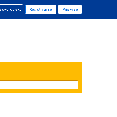
 pomoć sa svojom rezervacijom
 svoj objekt
Registriraj se
Prijavi se
nutačna valuta Američki dolar
. Vaš je trenutačni jezik Hrvatskom