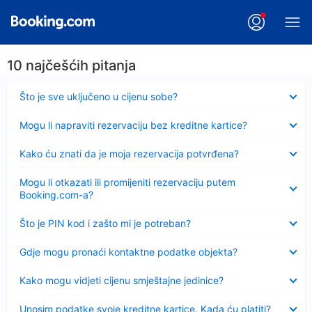
10 najčešćih pitanja
Sažeto
Što je sve uključeno u cijenu sobe?
Sažeto
Mogu li napraviti rezervaciju bez kreditne kartice?
Sažeto
Kako ću znati da je moja rezervacija potvrđena?
Sažeto
Mogu li otkazati ili promijeniti rezervaciju putem
Booking.com-a?
Sažeto
Što je PIN kod i zašto mi je potreban?
Sažeto
Gdje mogu pronaći kontaktne podatke objekta?
Sažeto
Kako mogu vidjeti cijenu smještajne jedinice?
Sažeto
Unosim podatke svoje kreditne kartice. Kada ću platiti?