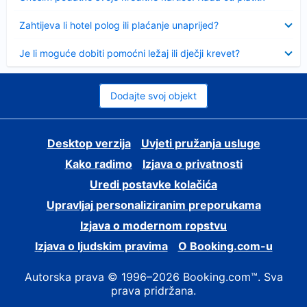
Sažeto
Zahtijeva li hotel polog ili plaćanje unaprijed?
Sažeto
Je li moguće dobiti pomoćni ležaj ili dječji krevet?
Dodajte svoj objekt
Desktop verzija
Uvjeti pružanja usluge
Kako radimo
Izjava o privatnosti
Uredi postavke kolačića
Upravljaj personaliziranim preporukama
Izjava o modernom ropstvu
Izjava o ljudskim pravima
O Booking.com-u
Autorska prava © 1996–2026 Booking.com™. Sva
prava pridržana.