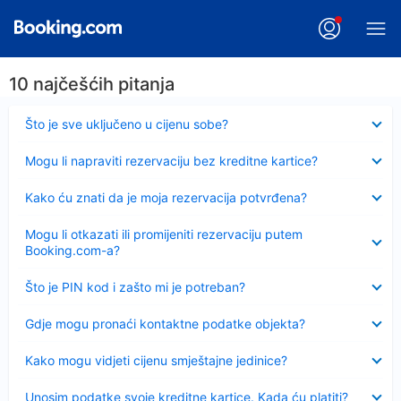
10 najčešćih pitanja
Sažeto
Što je sve uključeno u cijenu sobe?
Sažeto
Mogu li napraviti rezervaciju bez kreditne kartice?
Sažeto
Kako ću znati da je moja rezervacija potvrđena?
Sažeto
Mogu li otkazati ili promijeniti rezervaciju putem
Booking.com-a?
Sažeto
Što je PIN kod i zašto mi je potreban?
Sažeto
Gdje mogu pronaći kontaktne podatke objekta?
Sažeto
Kako mogu vidjeti cijenu smještajne jedinice?
Sažeto
Unosim podatke svoje kreditne kartice. Kada ću platiti?