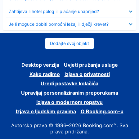
Sažeto
Zahtijeva li hotel polog ili plaćanje unaprijed?
Sažeto
Je li moguće dobiti pomoćni ležaj ili dječji krevet?
Dodajte svoj objekt
Desktop verzija
Uvjeti pružanja usluge
Kako radimo
Izjava o privatnosti
Uredi postavke kolačića
Upravljaj personaliziranim preporukama
Izjava o modernom ropstvu
Izjava o ljudskim pravima
O Booking.com-u
Autorska prava © 1996–2026 Booking.com™. Sva
prava pridržana.