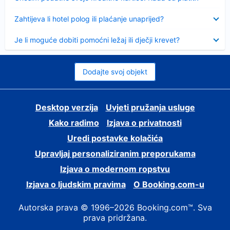
Sažeto
Zahtijeva li hotel polog ili plaćanje unaprijed?
Sažeto
Je li moguće dobiti pomoćni ležaj ili dječji krevet?
Dodajte svoj objekt
Desktop verzija
Uvjeti pružanja usluge
Kako radimo
Izjava o privatnosti
Uredi postavke kolačića
Upravljaj personaliziranim preporukama
Izjava o modernom ropstvu
Izjava o ljudskim pravima
O Booking.com-u
Autorska prava © 1996–2026 Booking.com™. Sva
prava pridržana.