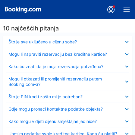
10 najčešćih pitanja
Sažeto
Što je sve uključeno u cijenu sobe?
Sažeto
Mogu li napraviti rezervaciju bez kreditne kartice?
Sažeto
Kako ću znati da je moja rezervacija potvrđena?
Sažeto
Mogu li otkazati ili promijeniti rezervaciju putem
Booking.com-a?
Sažeto
Što je PIN kod i zašto mi je potreban?
Sažeto
Gdje mogu pronaći kontaktne podatke objekta?
Sažeto
Kako mogu vidjeti cijenu smještajne jedinice?
Sažeto
Unosim podatke svoje kreditne kartice. Kada ću platiti?