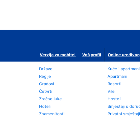
Verzija za mobitel
Vaš profil
Online uređivan
Države
Kuće i apartmani
Regije
Apartmani
Gradovi
Resorti
Četvrti
Vile
Zračne luke
Hosteli
Hoteli
Smještaji s dor
Znamenitosti
Privatni smještaji