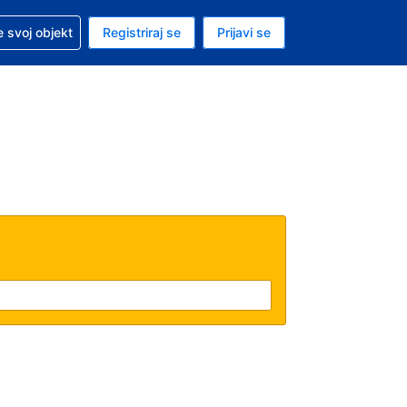
 pomoć sa svojom rezervacijom
 svoj objekt
Registriraj se
Prijavi se
nutačna valuta Američki dolar
. Vaš je trenutačni jezik Hrvatskom