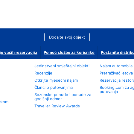
Dodajte svoj objekt
je vaših rezervacija
Pomoć službe za korisnike
Postanite distrib
Jedinstveni smještajni objekti
Najam automobila
Recenzije
Pretraživač letova
Otkrijte mjesečni najam
Rezervacija resto
Članci o putovanjima
Booking.com za a
putovanja
Sezonske ponude i ponude za
godišnji odmor
učkom
Traveller Review Awards