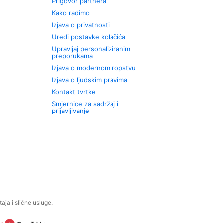
Prigovor partnera
Kako radimo
Izjava o privatnosti
Uredi postavke kolačića
Upravljaj personaliziranim
preporukama
Izjava o modernom ropstvu
Izjava o ljudskim pravima
Kontakt tvrtke
Smjernice za sadržaj i
prijavljivanje
aja i slične usluge.