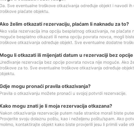
Da. Sve eventualne troškove otkazivanja određuje objekt i navodi ih 
troškove plaćate objektu.
Ako želim otkazati rezervaciju, plaćam li naknadu za to?
Ako vaša rezervacija ima opciju besplatnog otkazivanja, ne plaćate n
moguće besplatno otkazati ili nema opciju povrata novca, mogli bist
troškove otkazivanja određuje objekt. Sve eventualne dodatne trošk
Mogu li otkazati ili mijenjati datum u rezervaciji bez opci
Uređivanje rezervacija bez opcije povrata novca nije moguće. Ako želi
troškove za to. Sve eventualne troškove otkazivanja određuje objek
objektu.
Gdje mogu pronaći pravila otkazivanja?
Pravila o otkazivanju možete pronaći u svojoj potvrdi rezervacije.
Kako mogu znati je li moja rezervacija otkazana?
Nakon otkazivanja rezervacije putem naše stranice morali biste pute
Provjerite svoju dolaznu poštu, kao i neželjenu poštu/spam. Ako potv
molimo, kontaktirajte objekt kako biste provjerili jesu li primili vaše o