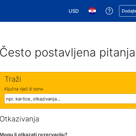
USD
Zatražite
Dodajte
Odaberite valutu. Vaša je tre
Odaberite svoj jezik
Često postavljena pitanja
Traži
Ključna riječ ili tema
Otkazivanja
Mogu li otkazati rezervaciju?