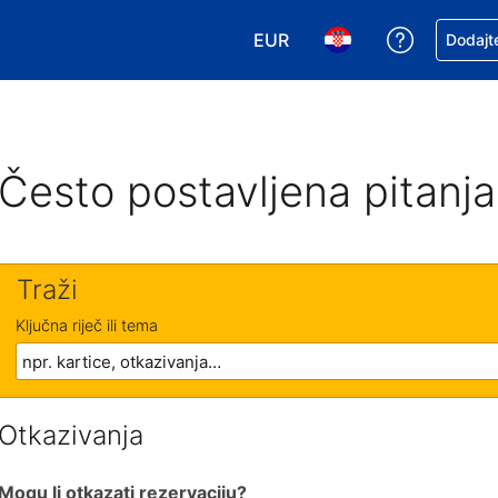
EUR
Zatražite
Dodajte
Odaberite valutu. Vaša je tr
Odaberite svoj jezik
Često postavljena pitanja
Traži
Ključna riječ ili tema
Otkazivanja
Mogu li otkazati rezervaciju?