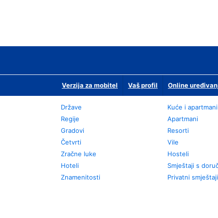
Verzija za mobitel
Vaš profil
Online uređivan
Države
Kuće i apartmani
Regije
Apartmani
Gradovi
Resorti
Četvrti
Vile
Zračne luke
Hosteli
Hoteli
Smještaji s dor
Znamenitosti
Privatni smještaji