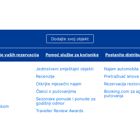
Dodajte svoj objekt
je vaših rezervacija
Pomoć službe za korisnike
Postanite distrib
Jedinstveni smještajni objekti
Najam automobila
Recenzije
Pretraživač letova
Otkrijte mjesečni najam
Rezervacija resto
Članci o putovanjima
Booking.com za a
putovanja
Sezonske ponude i ponude za
godišnji odmor
učkom
Traveller Review Awards