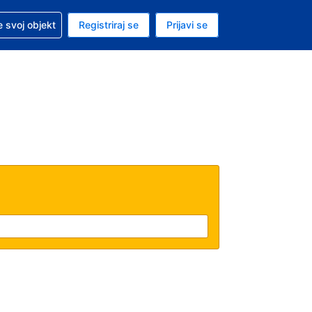
 pomoć sa svojom rezervacijom
 svoj objekt
Registriraj se
Prijavi se
enutačna valuta EUR
. Vaš je trenutačni jezik Hrvatskom