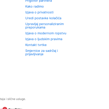
Prigovor partnera
Kako radimo
Izjava o privatnosti
Uredi postavke kolačića
Upravljaj personaliziranim
preporukama
Izjava o modernom ropstvu
Izjava o ljudskim pravima
Kontakt tvrtke
Smjernice za sadržaj i
prijavljivanje
aja i slične usluge.