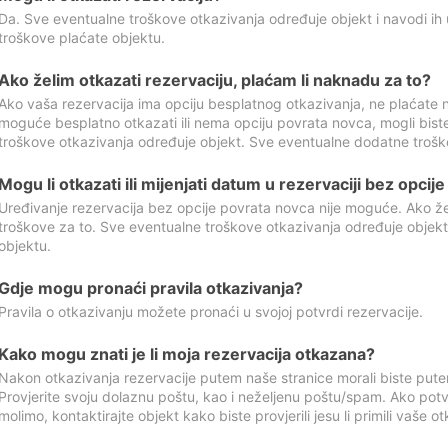
Da. Sve eventualne troškove otkazivanja određuje objekt i navodi ih 
troškove plaćate objektu.
Ako želim otkazati rezervaciju, plaćam li naknadu za to?
Ako vaša rezervacija ima opciju besplatnog otkazivanja, ne plaćate n
moguće besplatno otkazati ili nema opciju povrata novca, mogli bist
troškove otkazivanja određuje objekt. Sve eventualne dodatne trošk
Mogu li otkazati ili mijenjati datum u rezervaciji bez opci
Uređivanje rezervacija bez opcije povrata novca nije moguće. Ako želi
troškove za to. Sve eventualne troškove otkazivanja određuje objek
objektu.
Gdje mogu pronaći pravila otkazivanja?
Pravila o otkazivanju možete pronaći u svojoj potvrdi rezervacije.
Kako mogu znati je li moja rezervacija otkazana?
Nakon otkazivanja rezervacije putem naše stranice morali biste pute
Provjerite svoju dolaznu poštu, kao i neželjenu poštu/spam. Ako potv
molimo, kontaktirajte objekt kako biste provjerili jesu li primili vaše o