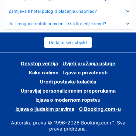
Sažeto
Zahtijeva li hotel polog ili plaćanje unaprijed?
Sažeto
Je li moguće dobiti pomoćni ležaj ili dječji krevet?
Dodajte svoj objekt
Desktop verzija
Uvjeti pružanja usluge
Kako radimo
Izjava o privatnosti
Uredi postavke kolačića
Upravljaj personaliziranim preporukama
Izjava o modernom ropstvu
Izjava o ljudskim pravima
O Booking.com-u
Autorska prava © 1996–2026 Booking.com™. Sva
prava pridržana.