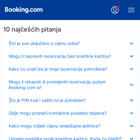
10 najčešćih pitanja
Sažeto
Što je sve uključeno u cijenu sobe?
Sažeto
Mogu li napraviti rezervaciju bez kreditne kartice?
Sažeto
Kako ću znati da je moja rezervacija potvrđena?
Sažeto
Mogu li otkazati ili promijeniti rezervaciju putem
Booking.com-a?
Sažeto
Što je PIN kod i zašto mi je potreban?
Sažeto
Gdje mogu pronaći kontaktne podatke objekta?
Sažeto
Kako mogu vidjeti cijenu smještajne jedinice?
Sažeto
Unosim podatke svoje kreditne kartice. Kada ću platiti?