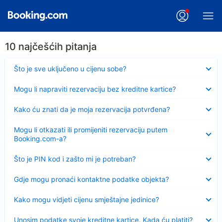
10 najčešćih pitanja
Sažeto
Što je sve uključeno u cijenu sobe?
Sažeto
Mogu li napraviti rezervaciju bez kreditne kartice?
Sažeto
Kako ću znati da je moja rezervacija potvrđena?
Sažeto
Mogu li otkazati ili promijeniti rezervaciju putem
Booking.com-a?
Sažeto
Što je PIN kod i zašto mi je potreban?
Sažeto
Gdje mogu pronaći kontaktne podatke objekta?
Sažeto
Kako mogu vidjeti cijenu smještajne jedinice?
Sažeto
Unosim podatke svoje kreditne kartice. Kada ću platiti?