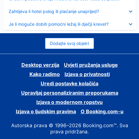
Sažeto
Zahtijeva li hotel polog ili plaćanje unaprijed?
Sažeto
Je li moguće dobiti pomoćni ležaj ili dječji krevet?
Dodajte svoj objekt
Desktop verzija
Uvjeti pružanja usluge
Kako radimo
Izjava o privatnosti
Uredi postavke kolačića
Upravljaj personaliziranim preporukama
Izjava o modernom ropstvu
Izjava o ljudskim pravima
O Booking.com-u
Autorska prava © 1996–2026 Booking.com™. Sva
prava pridržana.