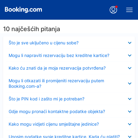
10 najčešćih pitanja
Sažeto
Što je sve uključeno u cijenu sobe?
Sažeto
Mogu li napraviti rezervaciju bez kreditne kartice?
Sažeto
Kako ću znati da je moja rezervacija potvrđena?
Sažeto
Mogu li otkazati ili promijeniti rezervaciju putem
Booking.com-a?
Sažeto
Što je PIN kod i zašto mi je potreban?
Sažeto
Gdje mogu pronaći kontaktne podatke objekta?
Sažeto
Kako mogu vidjeti cijenu smještajne jedinice?
Sažeto
Unosim podatke svoje kreditne kartice. Kada ću platiti?