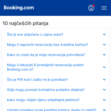
10 najčešćih pitanja
Sažeto
Što je sve uključeno u cijenu sobe?
Sažeto
Mogu li napraviti rezervaciju bez kreditne kartice?
Sažeto
Kako ću znati da je moja rezervacija potvrđena?
Sažeto
Mogu li otkazati ili promijeniti rezervaciju putem
Booking.com-a?
Sažeto
Što je PIN kod i zašto mi je potreban?
Sažeto
Gdje mogu pronaći kontaktne podatke objekta?
Sažeto
Kako mogu vidjeti cijenu smještajne jedinice?
Sažeto
Unosim podatke svoje kreditne kartice. Kada ću platiti?