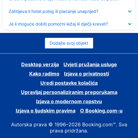
Sažeto
Zahtijeva li hotel polog ili plaćanje unaprijed?
Sažeto
Je li moguće dobiti pomoćni ležaj ili dječji krevet?
Dodajte svoj objekt
Desktop verzija
Uvjeti pružanja usluge
Kako radimo
Izjava o privatnosti
Uredi postavke kolačića
Upravljaj personaliziranim preporukama
Izjava o modernom ropstvu
Izjava o ljudskim pravima
O Booking.com-u
Autorska prava © 1996–2026 Booking.com™. Sva
prava pridržana.