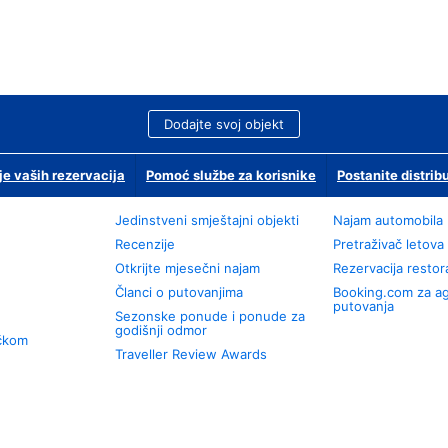
Dodajte svoj objekt
je vaših rezervacija
Pomoć službe za korisnike
Postanite distrib
Jedinstveni smještajni objekti
Najam automobila
Recenzije
Pretraživač letova
Otkrijte mjesečni najam
Rezervacija resto
Članci o putovanjima
Booking.com za a
putovanja
Sezonske ponude i ponude za
godišnji odmor
učkom
Traveller Review Awards