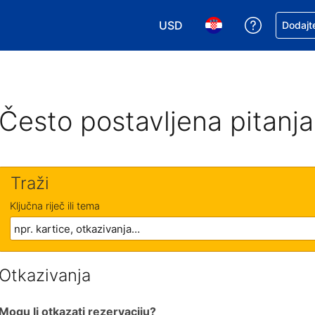
USD
Zatražite
Dodajte
Odaberite valutu. Vaša je tre
Odaberite svoj jezik
Često postavljena pitanja
Traži
Ključna riječ ili tema
Otkazivanja
Mogu li otkazati rezervaciju?