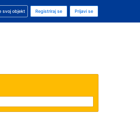
 pomoć sa svojom rezervacijom
 svoj objekt
Registriraj se
Prijavi se
nutačna valuta Američki dolar
. Vaš je trenutačni jezik Hrvatskom