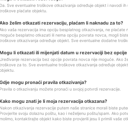
Da. Sve eventualne troškove otkazivanja određuje objekt i navodi ih 
troškove plaćate objektu.
Ako želim otkazati rezervaciju, plaćam li naknadu za to?
Ako vaša rezervacija ima opciju besplatnog otkazivanja, ne plaćate n
moguće besplatno otkazati ili nema opciju povrata novca, mogli bist
troškove otkazivanja određuje objekt. Sve eventualne dodatne trošk
Mogu li otkazati ili mijenjati datum u rezervaciji bez opci
Uređivanje rezervacija bez opcije povrata novca nije moguće. Ako želi
troškove za to. Sve eventualne troškove otkazivanja određuje objek
objektu.
Gdje mogu pronaći pravila otkazivanja?
Pravila o otkazivanju možete pronaći u svojoj potvrdi rezervacije.
Kako mogu znati je li moja rezervacija otkazana?
Nakon otkazivanja rezervacije putem naše stranice morali biste pute
Provjerite svoju dolaznu poštu, kao i neželjenu poštu/spam. Ako potv
molimo, kontaktirajte objekt kako biste provjerili jesu li primili vaše o