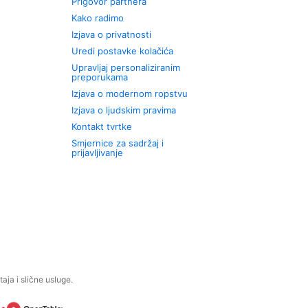
Prigovor partnera
Kako radimo
Izjava o privatnosti
Uredi postavke kolačića
Upravljaj personaliziranim
preporukama
Izjava o modernom ropstvu
Izjava o ljudskim pravima
Kontakt tvrtke
Smjernice za sadržaj i
prijavljivanje
aja i slične usluge.