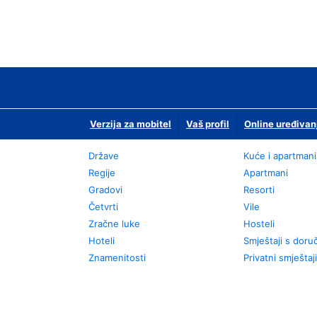
Verzija za mobitel
Vaš profil
Online uređivan
Države
Kuće i apartmani
Regije
Apartmani
Gradovi
Resorti
Četvrti
Vile
Zračne luke
Hosteli
Hoteli
Smještaji s dor
Znamenitosti
Privatni smještaji