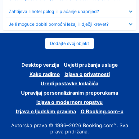
Sažeto
Zahtijeva li hotel polog ili plaćanje unaprijed?
Sažeto
Je li moguće dobiti pomoćni ležaj ili dječji krevet?
Dodajte svoj objekt
Desktop verzija
Uvjeti pružanja usluge
Kako radimo
Izjava o privatnosti
Uredi postavke kolačića
Upravljaj personaliziranim preporukama
Izjava o modernom ropstvu
Izjava o ljudskim pravima
O Booking.com-u
Autorska prava © 1996–2026 Booking.com™. Sva
prava pridržana.