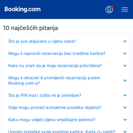
10 najčešćih pitanja
Sažeto
Što je sve uključeno u cijenu sobe?
Sažeto
Mogu li napraviti rezervaciju bez kreditne kartice?
Sažeto
Kako ću znati da je moja rezervacija potvrđena?
Sažeto
Mogu li otkazati ili promijeniti rezervaciju putem
Booking.com-a?
Sažeto
Što je PIN kod i zašto mi je potreban?
Sažeto
Gdje mogu pronaći kontaktne podatke objekta?
Sažeto
Kako mogu vidjeti cijenu smještajne jedinice?
Sažeto
Unosim podatke svoje kreditne kartice. Kada ću platiti?