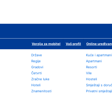
Verzija za mobitel
Vaš profil
Online uređivan
Države
Kuće i apartmani
Regije
Apartmani
Gradovi
Resorti
Četvrti
Vile
Zračne luke
Hosteli
Hoteli
Smještaji s dor
Znamenitosti
Privatni smještaji