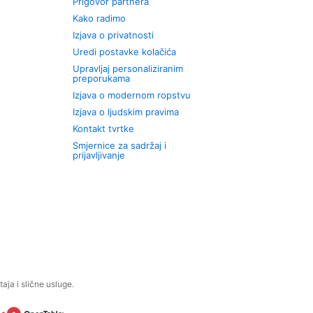
Prigovor partnera
Kako radimo
Izjava o privatnosti
Uredi postavke kolačića
Upravljaj personaliziranim
preporukama
Izjava o modernom ropstvu
Izjava o ljudskim pravima
Kontakt tvrtke
Smjernice za sadržaj i
prijavljivanje
aja i slične usluge.