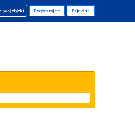
 pomoć sa svojom rezervacijom
 svoj objekt
Registriraj se
Prijavi se
nutačna valuta Američki dolar
. Vaš je trenutačni jezik Hrvatskom