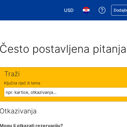
USD
Zatražite
Dodajte
Odaberite valutu. Vaša je tre
Odaberite svoj jezik
Često postavljena pitanja
Traži
Ključna riječ ili tema
Otkazivanja
Mogu li otkazati rezervaciju?