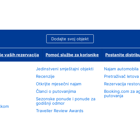
Dodajte svoj objekt
je vaših rezervacija
Pomoć službe za korisnike
Postanite distrib
Jedinstveni smještajni objekti
Najam automobila
Recenzije
Pretraživač letova
Otkrijte mjesečni najam
Rezervacija resto
Članci o putovanjima
Booking.com za a
putovanja
Sezonske ponude i ponude za
godišnji odmor
učkom
Traveller Review Awards