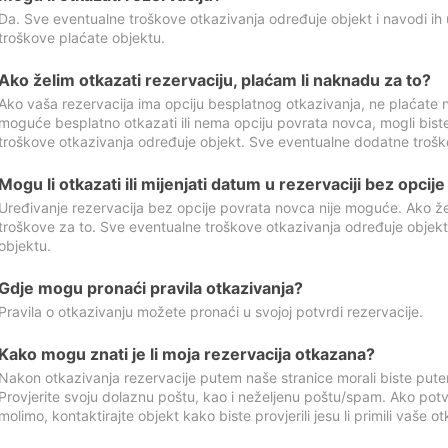
Da. Sve eventualne troškove otkazivanja određuje objekt i navodi ih 
troškove plaćate objektu.
Ako želim otkazati rezervaciju, plaćam li naknadu za to?
Ako vaša rezervacija ima opciju besplatnog otkazivanja, ne plaćate n
moguće besplatno otkazati ili nema opciju povrata novca, mogli bist
troškove otkazivanja određuje objekt. Sve eventualne dodatne trošk
Mogu li otkazati ili mijenjati datum u rezervaciji bez opci
Uređivanje rezervacija bez opcije povrata novca nije moguće. Ako želi
troškove za to. Sve eventualne troškove otkazivanja određuje objek
objektu.
Gdje mogu pronaći pravila otkazivanja?
Pravila o otkazivanju možete pronaći u svojoj potvrdi rezervacije.
Kako mogu znati je li moja rezervacija otkazana?
Nakon otkazivanja rezervacije putem naše stranice morali biste pute
Provjerite svoju dolaznu poštu, kao i neželjenu poštu/spam. Ako potv
molimo, kontaktirajte objekt kako biste provjerili jesu li primili vaše o