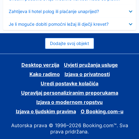
Sažeto
Zahtijeva li hotel polog ili plaćanje unaprijed?
Sažeto
Je li moguće dobiti pomoćni ležaj ili dječji krevet?
Dodajte svoj objekt
Desktop verzija
Uvjeti pružanja usluge
Kako radimo
Izjava o privatnosti
Uredi postavke kolačića
Upravljaj personaliziranim preporukama
Izjava o modernom ropstvu
Izjava o ljudskim pravima
O Booking.com-u
Autorska prava © 1996–2026 Booking.com™. Sva
prava pridržana.