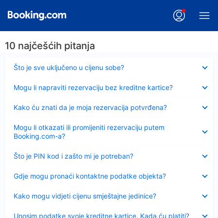
10 najčešćih pitanja
Sažeto
Što je sve uključeno u cijenu sobe?
Sažeto
Mogu li napraviti rezervaciju bez kreditne kartice?
Sažeto
Kako ću znati da je moja rezervacija potvrđena?
Sažeto
Mogu li otkazati ili promijeniti rezervaciju putem
Booking.com-a?
Sažeto
Što je PIN kod i zašto mi je potreban?
Sažeto
Gdje mogu pronaći kontaktne podatke objekta?
Sažeto
Kako mogu vidjeti cijenu smještajne jedinice?
Sažeto
Unosim podatke svoje kreditne kartice. Kada ću platiti?