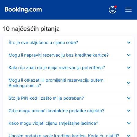
10 najčešćih pitanja
Sažeto
Što je sve uključeno u cijenu sobe?
Sažeto
Mogu li napraviti rezervaciju bez kreditne kartice?
Sažeto
Kako ću znati da je moja rezervacija potvrđena?
Sažeto
Mogu li otkazati ili promijeniti rezervaciju putem
Booking.com-a?
Sažeto
Što je PIN kod i zašto mi je potreban?
Sažeto
Gdje mogu pronaći kontaktne podatke objekta?
Sažeto
Kako mogu vidjeti cijenu smještajne jedinice?
Sažeto
Unosim podatke svoje kreditne kartice. Kada ću platiti?