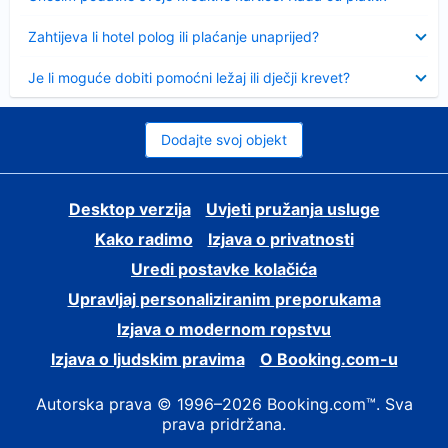
Sažeto
Zahtijeva li hotel polog ili plaćanje unaprijed?
Sažeto
Je li moguće dobiti pomoćni ležaj ili dječji krevet?
Dodajte svoj objekt
Desktop verzija
Uvjeti pružanja usluge
Kako radimo
Izjava o privatnosti
Uredi postavke kolačića
Upravljaj personaliziranim preporukama
Izjava o modernom ropstvu
Izjava o ljudskim pravima
O Booking.com-u
Autorska prava © 1996–2026 Booking.com™. Sva
prava pridržana.