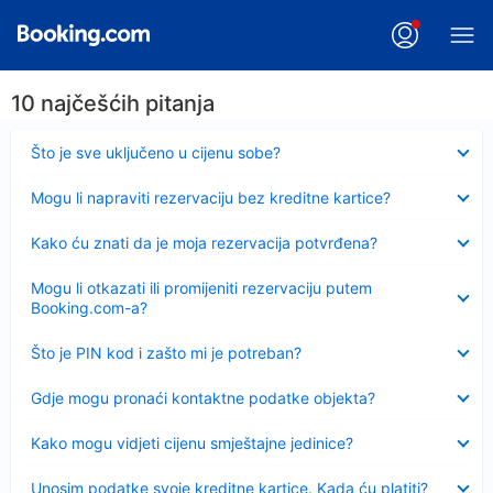
10 najčešćih pitanja
Sažeto
Što je sve uključeno u cijenu sobe?
Sažeto
Mogu li napraviti rezervaciju bez kreditne kartice?
Sažeto
Kako ću znati da je moja rezervacija potvrđena?
Sažeto
Mogu li otkazati ili promijeniti rezervaciju putem
Booking.com-a?
Sažeto
Što je PIN kod i zašto mi je potreban?
Sažeto
Gdje mogu pronaći kontaktne podatke objekta?
Sažeto
Kako mogu vidjeti cijenu smještajne jedinice?
Sažeto
Unosim podatke svoje kreditne kartice. Kada ću platiti?