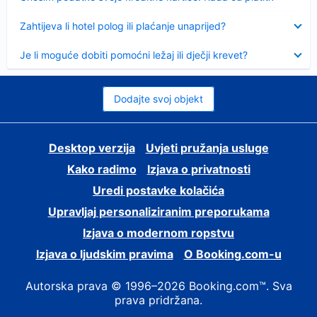
Sažeto
Zahtijeva li hotel polog ili plaćanje unaprijed?
Sažeto
Je li moguće dobiti pomoćni ležaj ili dječji krevet?
Dodajte svoj objekt
Desktop verzija
Uvjeti pružanja usluge
Kako radimo
Izjava o privatnosti
Uredi postavke kolačića
Upravljaj personaliziranim preporukama
Izjava o modernom ropstvu
Izjava o ljudskim pravima
O Booking.com-u
Autorska prava © 1996–2026 Booking.com™. Sva
prava pridržana.