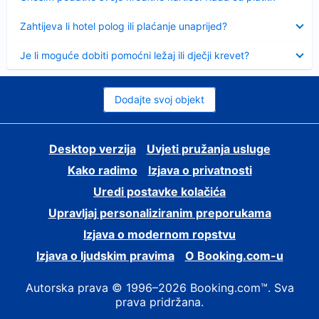
Sažeto
Zahtijeva li hotel polog ili plaćanje unaprijed?
Sažeto
Je li moguće dobiti pomoćni ležaj ili dječji krevet?
Dodajte svoj objekt
Desktop verzija
Uvjeti pružanja usluge
Kako radimo
Izjava o privatnosti
Uredi postavke kolačića
Upravljaj personaliziranim preporukama
Izjava o modernom ropstvu
Izjava o ljudskim pravima
O Booking.com-u
Autorska prava © 1996–2026 Booking.com™. Sva
prava pridržana.