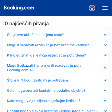
10 najčešćih pitanja
Sažeto
Što je sve uključeno u cijenu sobe?
Sažeto
Mogu li napraviti rezervaciju bez kreditne kartice?
Sažeto
Kako ću znati da je moja rezervacija potvrđena?
Sažeto
Mogu li otkazati ili promijeniti rezervaciju putem
Booking.com-a?
Sažeto
Što je PIN kod i zašto mi je potreban?
Sažeto
Gdje mogu pronaći kontaktne podatke objekta?
Sažeto
Kako mogu vidjeti cijenu smještajne jedinice?
Sažeto
Unosim podatke svoje kreditne kartice. Kada ću platiti?