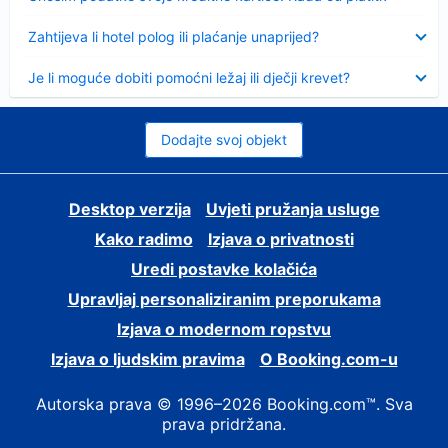
Sažeto
Zahtijeva li hotel polog ili plaćanje unaprijed?
Sažeto
Je li moguće dobiti pomoćni ležaj ili dječji krevet?
Dodajte svoj objekt
Desktop verzija
Uvjeti pružanja usluge
Kako radimo
Izjava o privatnosti
Uredi postavke kolačića
Upravljaj personaliziranim preporukama
Izjava o modernom ropstvu
Izjava o ljudskim pravima
O Booking.com-u
Autorska prava © 1996–2026 Booking.com™. Sva
prava pridržana.