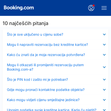
10 najčešćih pitanja
Sažeto
Što je sve uključeno u cijenu sobe?
Sažeto
Mogu li napraviti rezervaciju bez kreditne kartice?
Sažeto
Kako ću znati da je moja rezervacija potvrđena?
Sažeto
Mogu li otkazati ili promijeniti rezervaciju putem
Booking.com-a?
Sažeto
Što je PIN kod i zašto mi je potreban?
Sažeto
Gdje mogu pronaći kontaktne podatke objekta?
Sažeto
Kako mogu vidjeti cijenu smještajne jedinice?
Sažeto
Unosim podatke svoje kreditne kartice. Kada ću platiti?