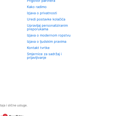
Prigovor partnera
Kako radimo
Izjava o privatnosti
Uredi postavke kolačića
Upravljaj personaliziranim
preporukama
Izjava o modernom ropstvu
Izjava o ljudskim pravima
Kontakt tvrtke
Smjernice za sadržaj i
prijavljivanje
aja i slične usluge.