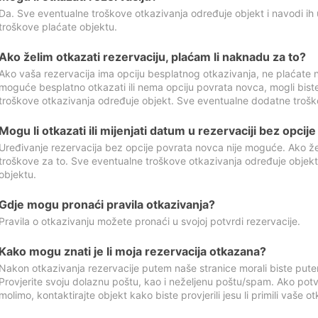
Da. Sve eventualne troškove otkazivanja određuje objekt i navodi ih 
troškove plaćate objektu.
Ako želim otkazati rezervaciju, plaćam li naknadu za to?
Ako vaša rezervacija ima opciju besplatnog otkazivanja, ne plaćate n
moguće besplatno otkazati ili nema opciju povrata novca, mogli bist
troškove otkazivanja određuje objekt. Sve eventualne dodatne trošk
Mogu li otkazati ili mijenjati datum u rezervaciji bez opci
Uređivanje rezervacija bez opcije povrata novca nije moguće. Ako želi
troškove za to. Sve eventualne troškove otkazivanja određuje objek
objektu.
Gdje mogu pronaći pravila otkazivanja?
Pravila o otkazivanju možete pronaći u svojoj potvrdi rezervacije.
Kako mogu znati je li moja rezervacija otkazana?
Nakon otkazivanja rezervacije putem naše stranice morali biste pute
Provjerite svoju dolaznu poštu, kao i neželjenu poštu/spam. Ako potv
molimo, kontaktirajte objekt kako biste provjerili jesu li primili vaše o