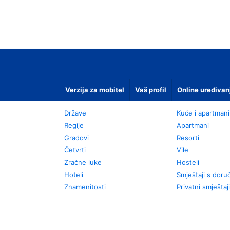
Verzija za mobitel
Vaš profil
Online uređivan
Države
Kuće i apartmani
Regije
Apartmani
Gradovi
Resorti
Četvrti
Vile
Zračne luke
Hosteli
Hoteli
Smještaji s dor
Znamenitosti
Privatni smještaji