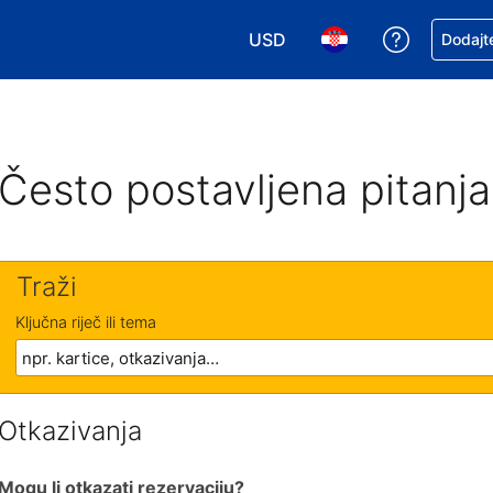
USD
Zatražite
Dodajte
Odaberite valutu. Vaša je tre
Odaberite svoj jezik
Često postavljena pitanja
Traži
Ključna riječ ili tema
Otkazivanja
Mogu li otkazati rezervaciju?