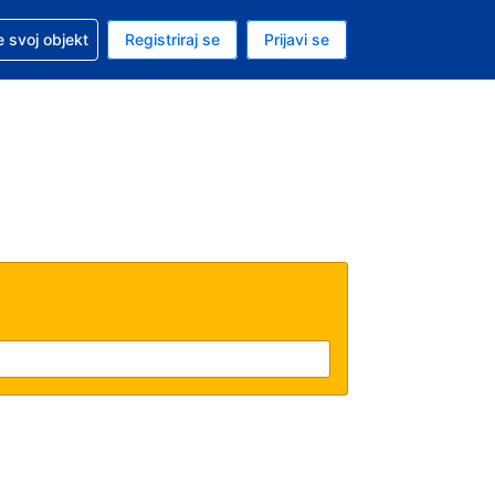
 pomoć sa svojom rezervacijom
 svoj objekt
Registriraj se
Prijavi se
nutačna valuta Američki dolar
. Vaš je trenutačni jezik Hrvatskom