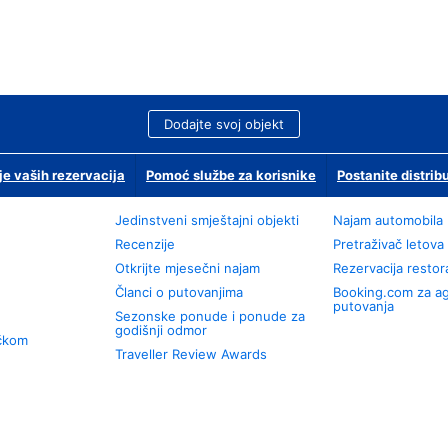
Dodajte svoj objekt
je vaših rezervacija
Pomoć službe za korisnike
Postanite distrib
Jedinstveni smještajni objekti
Najam automobila
Recenzije
Pretraživač letova
Otkrijte mjesečni najam
Rezervacija resto
Članci o putovanjima
Booking.com za a
putovanja
Sezonske ponude i ponude za
godišnji odmor
učkom
Traveller Review Awards