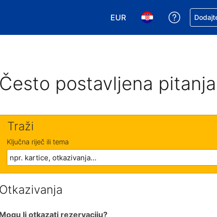
EUR
Zatražite
Dodajte
Odaberite valutu. Vaša je tr
Odaberite svoj jezik
Često postavljena pitanja
Traži
Ključna riječ ili tema
Otkazivanja
Mogu li otkazati rezervaciju?