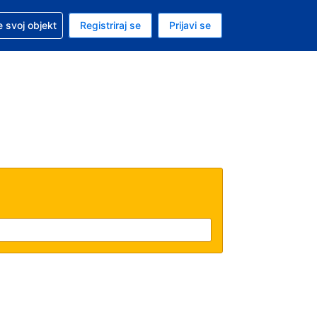
 pomoć sa svojom rezervacijom
 svoj objekt
Registriraj se
Prijavi se
enutačna valuta EUR
. Vaš je trenutačni jezik Hrvatskom