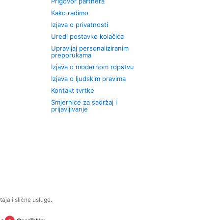
Prigovor partnera
Kako radimo
Izjava o privatnosti
Uredi postavke kolačića
Upravljaj personaliziranim
preporukama
Izjava o modernom ropstvu
Izjava o ljudskim pravima
Kontakt tvrtke
Smjernice za sadržaj i
prijavljivanje
aja i slične usluge.