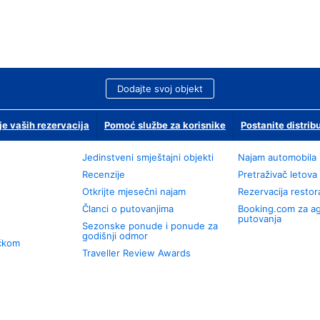
Dodajte svoj objekt
je vaših rezervacija
Pomoć službe za korisnike
Postanite distrib
Jedinstveni smještajni objekti
Najam automobila
Recenzije
Pretraživač letova
Otkrijte mjesečni najam
Rezervacija resto
Članci o putovanjima
Booking.com za a
putovanja
Sezonske ponude i ponude za
godišnji odmor
učkom
Traveller Review Awards