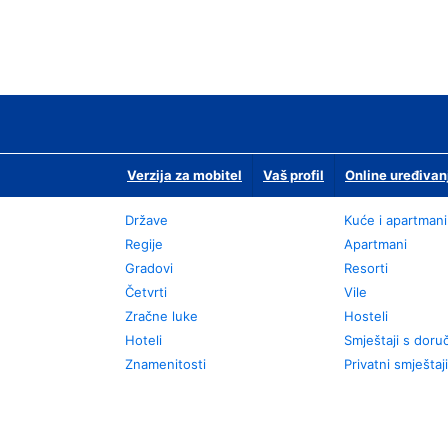
Verzija za mobitel
Vaš profil
Online uređivan
Države
Kuće i apartmani
Regije
Apartmani
Gradovi
Resorti
Četvrti
Vile
Zračne luke
Hosteli
Hoteli
Smještaji s dor
Znamenitosti
Privatni smještaji