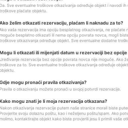
Da. Sve eventualne troškove otkazivanja određuje objekt i navodi ih 
troškove plaćate objektu.
Ako želim otkazati rezervaciju, plaćam li naknadu za to?
Ako vaša rezervacija ima opciju besplatnog otkazivanja, ne plaćate n
moguće besplatno otkazati ili nema opciju povrata novca, mogli bist
troškove otkazivanja određuje objekt. Sve eventualne dodatne trošk
Mogu li otkazati ili mijenjati datum u rezervaciji bez opci
Uređivanje rezervacija bez opcije povrata novca nije moguće. Ako želi
troškove za to. Sve eventualne troškove otkazivanja određuje objek
objektu.
Gdje mogu pronaći pravila otkazivanja?
Pravila o otkazivanju možete pronaći u svojoj potvrdi rezervacije.
Kako mogu znati je li moja rezervacija otkazana?
Nakon otkazivanja rezervacije putem naše stranice morali biste pute
Provjerite svoju dolaznu poštu, kao i neželjenu poštu/spam. Ako potv
molimo, kontaktirajte objekt kako biste provjerili jesu li primili vaše o