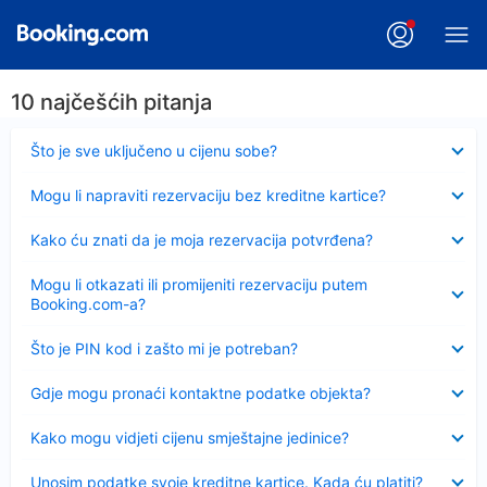
10 najčešćih pitanja
Sažeto
Što je sve uključeno u cijenu sobe?
Sažeto
Mogu li napraviti rezervaciju bez kreditne kartice?
Sažeto
Kako ću znati da je moja rezervacija potvrđena?
Sažeto
Mogu li otkazati ili promijeniti rezervaciju putem
Booking.com-a?
Sažeto
Što je PIN kod i zašto mi je potreban?
Sažeto
Gdje mogu pronaći kontaktne podatke objekta?
Sažeto
Kako mogu vidjeti cijenu smještajne jedinice?
Sažeto
Unosim podatke svoje kreditne kartice. Kada ću platiti?