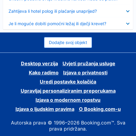
Sažeto
Zahtijeva li hotel polog ili plaćanje unaprijed?
Sažeto
Je li moguće dobiti pomoćni ležaj ili dječji krevet?
Dodajte svoj objekt
Desktop verzija
Uvjeti pružanja usluge
Kako radimo
Izjava o privatnosti
Uredi postavke kolačića
Upravljaj personaliziranim preporukama
Izjava o modernom ropstvu
Izjava o ljudskim pravima
O Booking.com-u
Autorska prava © 1996–2026 Booking.com™. Sva
prava pridržana.