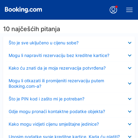
10 najčešćih pitanja
Sažeto
Što je sve uključeno u cijenu sobe?
Sažeto
Mogu li napraviti rezervaciju bez kreditne kartice?
Sažeto
Kako ću znati da je moja rezervacija potvrđena?
Sažeto
Mogu li otkazati ili promijeniti rezervaciju putem
Booking.com-a?
Sažeto
Što je PIN kod i zašto mi je potreban?
Sažeto
Gdje mogu pronaći kontaktne podatke objekta?
Sažeto
Kako mogu vidjeti cijenu smještajne jedinice?
Sažeto
Unosim podatke svoje kreditne kartice. Kada ću platiti?