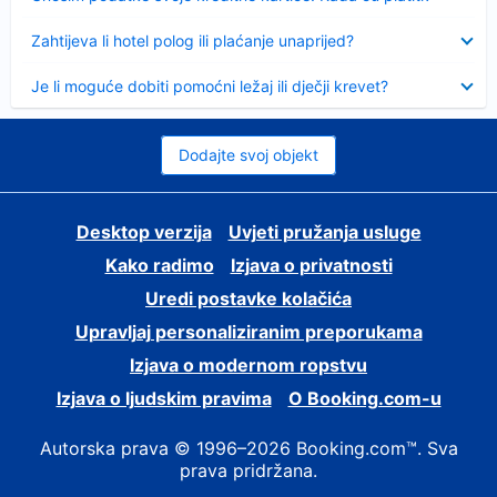
Sažeto
Zahtijeva li hotel polog ili plaćanje unaprijed?
Sažeto
Je li moguće dobiti pomoćni ležaj ili dječji krevet?
Dodajte svoj objekt
Desktop verzija
Uvjeti pružanja usluge
Kako radimo
Izjava o privatnosti
Uredi postavke kolačića
Upravljaj personaliziranim preporukama
Izjava o modernom ropstvu
Izjava o ljudskim pravima
O Booking.com-u
Autorska prava © 1996–2026 Booking.com™. Sva
prava pridržana.