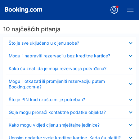
10 najčešćih pitanja
Sažeto
Što je sve uključeno u cijenu sobe?
Sažeto
Mogu li napraviti rezervaciju bez kreditne kartice?
Sažeto
Kako ću znati da je moja rezervacija potvrđena?
Sažeto
Mogu li otkazati ili promijeniti rezervaciju putem
Booking.com-a?
Sažeto
Što je PIN kod i zašto mi je potreban?
Sažeto
Gdje mogu pronaći kontaktne podatke objekta?
Sažeto
Kako mogu vidjeti cijenu smještajne jedinice?
Sažeto
Unosim podatke svoje kreditne kartice. Kada ću platiti?