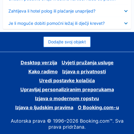
Sažeto
Zahtijeva li hotel polog ili plaćanje unaprijed?
Sažeto
Je li moguće dobiti pomoćni ležaj ili dječji krevet?
Dodajte svoj objekt
Desktop verzija
Uvjeti pružanja usluge
Kako radimo
Izjava o privatnosti
Uredi postavke kolačića
Upravljaj personaliziranim preporukama
Izjava o modernom ropstvu
Izjava o ljudskim pravima
O Booking.com-u
Autorska prava © 1996–2026 Booking.com™. Sva
prava pridržana.