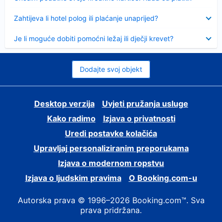
Sažeto
Zahtijeva li hotel polog ili plaćanje unaprijed?
Sažeto
Je li moguće dobiti pomoćni ležaj ili dječji krevet?
Dodajte svoj objekt
Desktop verzija
Uvjeti pružanja usluge
Kako radimo
Izjava o privatnosti
Uredi postavke kolačića
Upravljaj personaliziranim preporukama
Izjava o modernom ropstvu
Izjava o ljudskim pravima
O Booking.com-u
Autorska prava © 1996–2026 Booking.com™. Sva
prava pridržana.