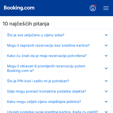
10 najčešćih pitanja
Sažeto
Što je sve uključeno u cijenu sobe?
Sažeto
Mogu li napraviti rezervaciju bez kreditne kartice?
Sažeto
Kako ću znati da je moja rezervacija potvrđena?
Sažeto
Mogu li otkazati ili promijeniti rezervaciju putem
Booking.com-a?
Sažeto
Što je PIN kod i zašto mi je potreban?
Sažeto
Gdje mogu pronaći kontaktne podatke objekta?
Sažeto
Kako mogu vidjeti cijenu smještajne jedinice?
Sažeto
Unosim podatke svoje kreditne kartice. Kada ću platiti?