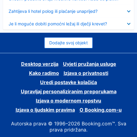
Sažeto
Zahtijeva li hotel polog ili plaćanje unaprijed?
Sažeto
Je li moguće dobiti pomoćni ležaj ili dječji krevet?
Dodajte svoj objekt
Desktop verzija
Uvjeti pružanja usluge
Kako radimo
Izjava o privatnosti
Uredi postavke kolačića
Upravljaj personaliziranim preporukama
Izjava o modernom ropstvu
Izjava o ljudskim pravima
O Booking.com-u
Autorska prava © 1996–2026 Booking.com™. Sva
prava pridržana.