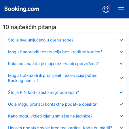
10 najčešćih pitanja
Sažeto
Što je sve uključeno u cijenu sobe?
Sažeto
Mogu li napraviti rezervaciju bez kreditne kartice?
Sažeto
Kako ću znati da je moja rezervacija potvrđena?
Sažeto
Mogu li otkazati ili promijeniti rezervaciju putem
Booking.com-a?
Sažeto
Što je PIN kod i zašto mi je potreban?
Sažeto
Gdje mogu pronaći kontaktne podatke objekta?
Sažeto
Kako mogu vidjeti cijenu smještajne jedinice?
Sažeto
Unosim podatke svoje kreditne kartice. Kada ću platiti?