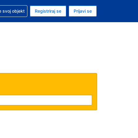
 pomoć sa svojom rezervacijom
 svoj objekt
Registriraj se
Prijavi se
enutačna valuta EUR
. Vaš je trenutačni jezik Hrvatskom