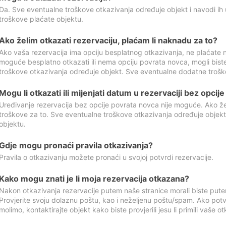
Da. Sve eventualne troškove otkazivanja određuje objekt i navodi ih 
troškove plaćate objektu.
Ako želim otkazati rezervaciju, plaćam li naknadu za to?
Ako vaša rezervacija ima opciju besplatnog otkazivanja, ne plaćate n
moguće besplatno otkazati ili nema opciju povrata novca, mogli bist
troškove otkazivanja određuje objekt. Sve eventualne dodatne trošk
Mogu li otkazati ili mijenjati datum u rezervaciji bez opci
Uređivanje rezervacija bez opcije povrata novca nije moguće. Ako želi
troškove za to. Sve eventualne troškove otkazivanja određuje objek
objektu.
Gdje mogu pronaći pravila otkazivanja?
Pravila o otkazivanju možete pronaći u svojoj potvrdi rezervacije.
Kako mogu znati je li moja rezervacija otkazana?
Nakon otkazivanja rezervacije putem naše stranice morali biste pute
Provjerite svoju dolaznu poštu, kao i neželjenu poštu/spam. Ako potv
molimo, kontaktirajte objekt kako biste provjerili jesu li primili vaše o