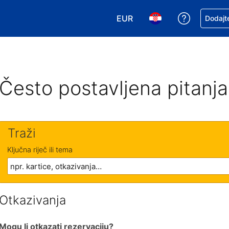
EUR
Zatražite
Dodajte
Odaberite valutu. Vaša je tr
Odaberite svoj jezik
Često postavljena pitanja
Traži
Ključna riječ ili tema
Otkazivanja
Mogu li otkazati rezervaciju?