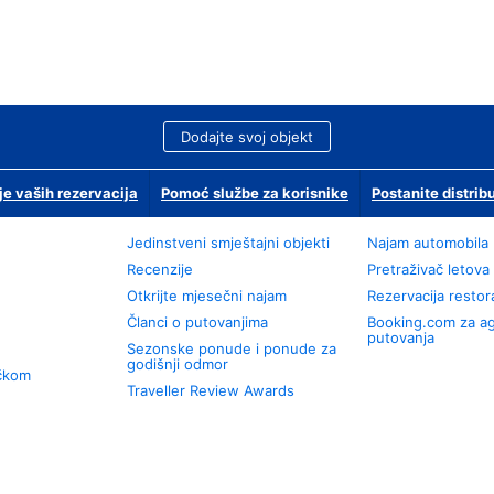
Dodajte svoj objekt
je vaših rezervacija
Pomoć službe za korisnike
Postanite distrib
Jedinstveni smještajni objekti
Najam automobila
Recenzije
Pretraživač letova
Otkrijte mjesečni najam
Rezervacija resto
Članci o putovanjima
Booking.com za a
putovanja
Sezonske ponude i ponude za
godišnji odmor
učkom
Traveller Review Awards