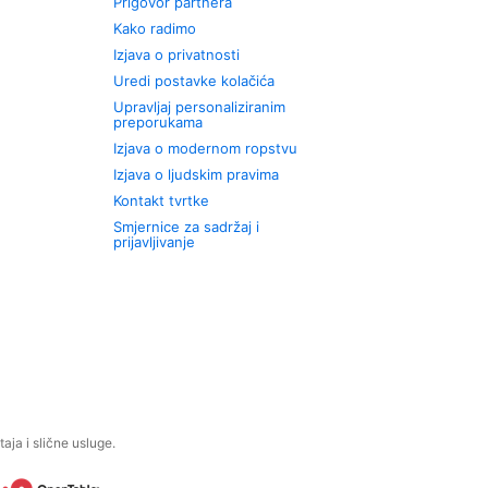
Prigovor partnera
Kako radimo
Izjava o privatnosti
Uredi postavke kolačića
Upravljaj personaliziranim
preporukama
Izjava o modernom ropstvu
Izjava o ljudskim pravima
Kontakt tvrtke
Smjernice za sadržaj i
prijavljivanje
aja i slične usluge.