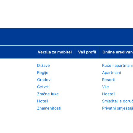
Verzija za mobitel
Vaš profil
Online uređivan
Države
Kuće i apartmani
Regije
Apartmani
Gradovi
Resorti
Četvrti
Vile
Zračne luke
Hosteli
Hoteli
Smještaji s dor
Znamenitosti
Privatni smještaji