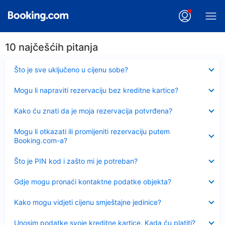
10 najčešćih pitanja
Sažeto
Što je sve uključeno u cijenu sobe?
Sažeto
Mogu li napraviti rezervaciju bez kreditne kartice?
Sažeto
Kako ću znati da je moja rezervacija potvrđena?
Sažeto
Mogu li otkazati ili promijeniti rezervaciju putem
Booking.com-a?
Sažeto
Što je PIN kod i zašto mi je potreban?
Sažeto
Gdje mogu pronaći kontaktne podatke objekta?
Sažeto
Kako mogu vidjeti cijenu smještajne jedinice?
Sažeto
Unosim podatke svoje kreditne kartice. Kada ću platiti?