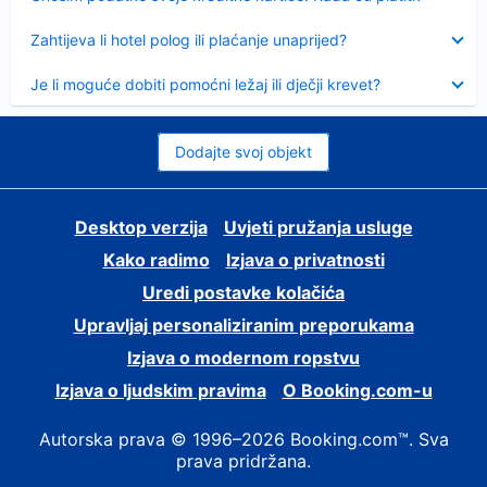
Sažeto
Zahtijeva li hotel polog ili plaćanje unaprijed?
Sažeto
Je li moguće dobiti pomoćni ležaj ili dječji krevet?
Dodajte svoj objekt
Desktop verzija
Uvjeti pružanja usluge
Kako radimo
Izjava o privatnosti
Uredi postavke kolačića
Upravljaj personaliziranim preporukama
Izjava o modernom ropstvu
Izjava o ljudskim pravima
O Booking.com-u
Autorska prava © 1996–2026 Booking.com™. Sva
prava pridržana.