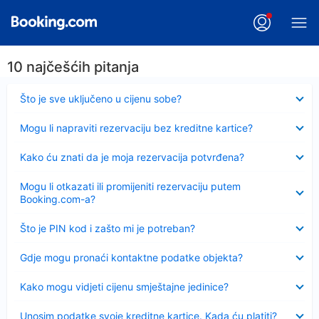
10 najčešćih pitanja
Sažeto
Što je sve uključeno u cijenu sobe?
Sažeto
Mogu li napraviti rezervaciju bez kreditne kartice?
Sažeto
Kako ću znati da je moja rezervacija potvrđena?
Sažeto
Mogu li otkazati ili promijeniti rezervaciju putem
Booking.com-a?
Sažeto
Što je PIN kod i zašto mi je potreban?
Sažeto
Gdje mogu pronaći kontaktne podatke objekta?
Sažeto
Kako mogu vidjeti cijenu smještajne jedinice?
Sažeto
Unosim podatke svoje kreditne kartice. Kada ću platiti?