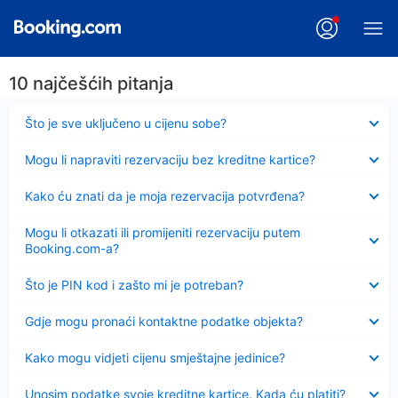
10 najčešćih pitanja
Sažeto
Što je sve uključeno u cijenu sobe?
Sažeto
Mogu li napraviti rezervaciju bez kreditne kartice?
Sažeto
Kako ću znati da je moja rezervacija potvrđena?
Sažeto
Mogu li otkazati ili promijeniti rezervaciju putem
Booking.com-a?
Sažeto
Što je PIN kod i zašto mi je potreban?
Sažeto
Gdje mogu pronaći kontaktne podatke objekta?
Sažeto
Kako mogu vidjeti cijenu smještajne jedinice?
Sažeto
Unosim podatke svoje kreditne kartice. Kada ću platiti?