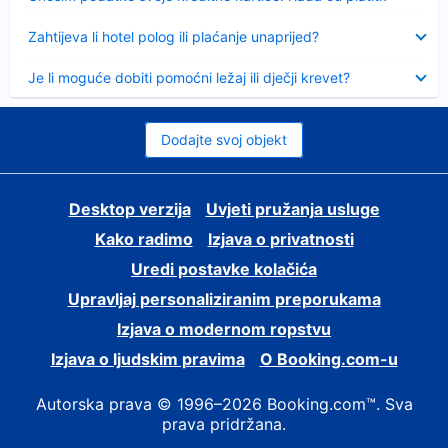
Sažeto
Zahtijeva li hotel polog ili plaćanje unaprijed?
Sažeto
Je li moguće dobiti pomoćni ležaj ili dječji krevet?
Dodajte svoj objekt
Desktop verzija
Uvjeti pružanja usluge
Kako radimo
Izjava o privatnosti
Uredi postavke kolačića
Upravljaj personaliziranim preporukama
Izjava o modernom ropstvu
Izjava o ljudskim pravima
O Booking.com-u
Autorska prava © 1996–2026 Booking.com™. Sva
prava pridržana.