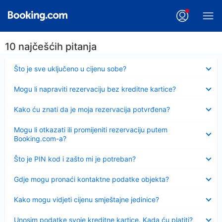
10 najčešćih pitanja
Sažeto
Što je sve uključeno u cijenu sobe?
Sažeto
Mogu li napraviti rezervaciju bez kreditne kartice?
Sažeto
Kako ću znati da je moja rezervacija potvrđena?
Sažeto
Mogu li otkazati ili promijeniti rezervaciju putem
Booking.com-a?
Sažeto
Što je PIN kod i zašto mi je potreban?
Sažeto
Gdje mogu pronaći kontaktne podatke objekta?
Sažeto
Kako mogu vidjeti cijenu smještajne jedinice?
Sažeto
Unosim podatke svoje kreditne kartice. Kada ću platiti?