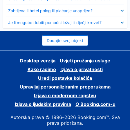
Sažeto
Zahtijeva li hotel polog ili plaćanje unaprijed?
Sažeto
Je li moguće dobiti pomoćni ležaj ili dječji krevet?
Dodajte svoj objekt
Desktop verzija
Uvjeti pružanja usluge
Kako radimo
Izjava o privatnosti
Uredi postavke kolačića
Upravljaj personaliziranim preporukama
Izjava o modernom ropstvu
Izjava o ljudskim pravima
O Booking.com-u
Autorska prava © 1996–2026 Booking.com™. Sva
prava pridržana.