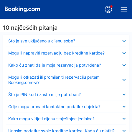
10 najčešćih pitanja
Sažeto
Što je sve uključeno u cijenu sobe?
Sažeto
Mogu li napraviti rezervaciju bez kreditne kartice?
Sažeto
Kako ću znati da je moja rezervacija potvrđena?
Sažeto
Mogu li otkazati ili promijeniti rezervaciju putem
Booking.com-a?
Sažeto
Što je PIN kod i zašto mi je potreban?
Sažeto
Gdje mogu pronaći kontaktne podatke objekta?
Sažeto
Kako mogu vidjeti cijenu smještajne jedinice?
Sažeto
Unosim podatke svoje kreditne kartice. Kada ću platiti?