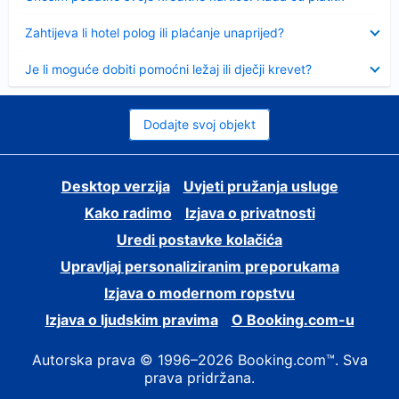
Sažeto
Zahtijeva li hotel polog ili plaćanje unaprijed?
Sažeto
Je li moguće dobiti pomoćni ležaj ili dječji krevet?
Dodajte svoj objekt
Desktop verzija
Uvjeti pružanja usluge
Kako radimo
Izjava o privatnosti
Uredi postavke kolačića
Upravljaj personaliziranim preporukama
Izjava o modernom ropstvu
Izjava o ljudskim pravima
O Booking.com-u
Autorska prava © 1996–2026 Booking.com™. Sva
prava pridržana.