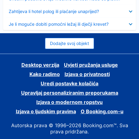
Sažeto
Zahtijeva li hotel polog ili plaćanje unaprijed?
Sažeto
Je li moguće dobiti pomoćni ležaj ili dječji krevet?
Dodajte svoj objekt
Desktop verzija
Uvjeti pružanja usluge
Kako radimo
Izjava o privatnosti
Uredi postavke kolačića
Upravljaj personaliziranim preporukama
Izjava o modernom ropstvu
Izjava o ljudskim pravima
O Booking.com-u
Autorska prava © 1996–2026 Booking.com™. Sva
prava pridržana.