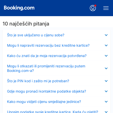
10 najčešćih pitanja
Sažeto
Što je sve uključeno u cijenu sobe?
Sažeto
Mogu li napraviti rezervaciju bez kreditne kartice?
Sažeto
Kako ću znati da je moja rezervacija potvrđena?
Sažeto
Mogu li otkazati ili promijeniti rezervaciju putem
Booking.com-a?
Sažeto
Što je PIN kod i zašto mi je potreban?
Sažeto
Gdje mogu pronaći kontaktne podatke objekta?
Sažeto
Kako mogu vidjeti cijenu smještajne jedinice?
Sažeto
Unosim podatke svoje kreditne kartice. Kada ću platiti?