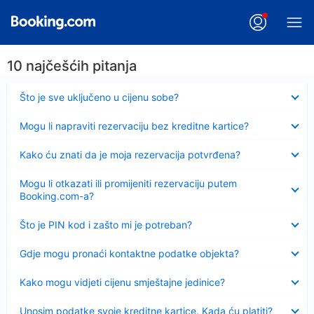
10 najčešćih pitanja
Sažeto
Što je sve uključeno u cijenu sobe?
Sažeto
Mogu li napraviti rezervaciju bez kreditne kartice?
Sažeto
Kako ću znati da je moja rezervacija potvrđena?
Sažeto
Mogu li otkazati ili promijeniti rezervaciju putem
Booking.com-a?
Sažeto
Što je PIN kod i zašto mi je potreban?
Sažeto
Gdje mogu pronaći kontaktne podatke objekta?
Sažeto
Kako mogu vidjeti cijenu smještajne jedinice?
Sažeto
Unosim podatke svoje kreditne kartice. Kada ću platiti?