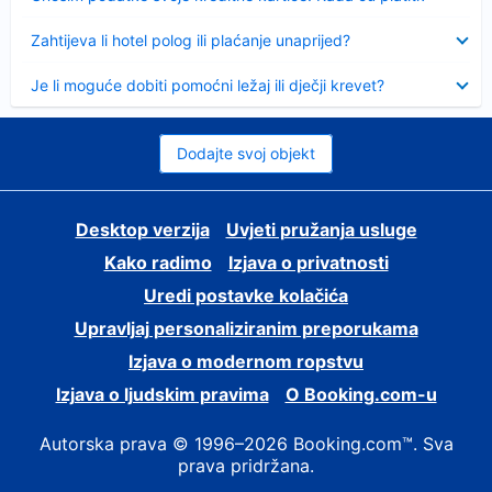
Sažeto
Zahtijeva li hotel polog ili plaćanje unaprijed?
Sažeto
Je li moguće dobiti pomoćni ležaj ili dječji krevet?
Dodajte svoj objekt
Desktop verzija
Uvjeti pružanja usluge
Kako radimo
Izjava o privatnosti
Uredi postavke kolačića
Upravljaj personaliziranim preporukama
Izjava o modernom ropstvu
Izjava o ljudskim pravima
O Booking.com-u
Autorska prava © 1996–2026 Booking.com™. Sva
prava pridržana.