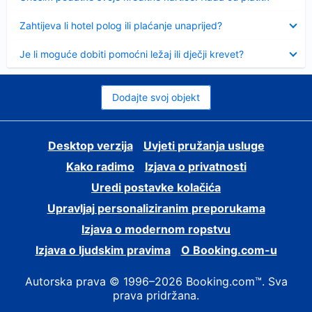
Sažeto
Zahtijeva li hotel polog ili plaćanje unaprijed?
Sažeto
Je li moguće dobiti pomoćni ležaj ili dječji krevet?
Dodajte svoj objekt
Desktop verzija
Uvjeti pružanja usluge
Kako radimo
Izjava o privatnosti
Uredi postavke kolačića
Upravljaj personaliziranim preporukama
Izjava o modernom ropstvu
Izjava o ljudskim pravima
O Booking.com-u
Autorska prava © 1996–2026 Booking.com™. Sva
prava pridržana.