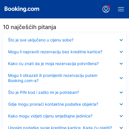
10 najčešćih pitanja
Sažeto
Što je sve uključeno u cijenu sobe?
Sažeto
Mogu li napraviti rezervaciju bez kreditne kartice?
Sažeto
Kako ću znati da je moja rezervacija potvrđena?
Sažeto
Mogu li otkazati ili promijeniti rezervaciju putem
Booking.com-a?
Sažeto
Što je PIN kod i zašto mi je potreban?
Sažeto
Gdje mogu pronaći kontaktne podatke objekta?
Sažeto
Kako mogu vidjeti cijenu smještajne jedinice?
Sažeto
Unosim podatke svoje kreditne kartice. Kada ću platiti?