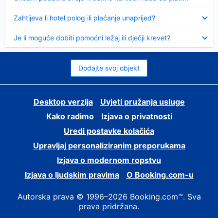
Sažeto
Zahtijeva li hotel polog ili plaćanje unaprijed?
Sažeto
Je li moguće dobiti pomoćni ležaj ili dječji krevet?
Dodajte svoj objekt
Desktop verzija
Uvjeti pružanja usluge
Kako radimo
Izjava o privatnosti
Uredi postavke kolačića
Upravljaj personaliziranim preporukama
Izjava o modernom ropstvu
Izjava o ljudskim pravima
O Booking.com-u
Autorska prava © 1996–2026 Booking.com™. Sva
prava pridržana.