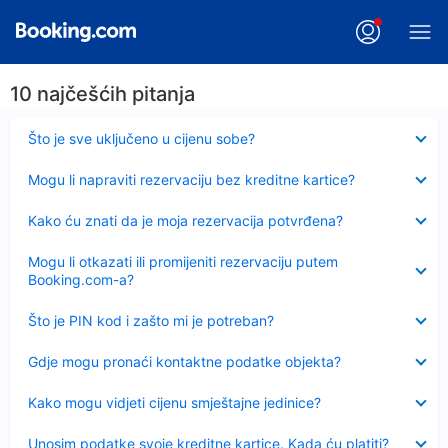
10 najčešćih pitanja
Sažeto
Što je sve uključeno u cijenu sobe?
Sažeto
Mogu li napraviti rezervaciju bez kreditne kartice?
Sažeto
Kako ću znati da je moja rezervacija potvrđena?
Sažeto
Mogu li otkazati ili promijeniti rezervaciju putem
Booking.com-a?
Sažeto
Što je PIN kod i zašto mi je potreban?
Sažeto
Gdje mogu pronaći kontaktne podatke objekta?
Sažeto
Kako mogu vidjeti cijenu smještajne jedinice?
Sažeto
Unosim podatke svoje kreditne kartice. Kada ću platiti?