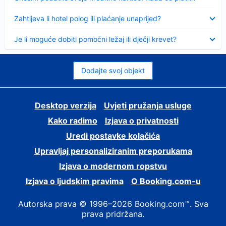
Sažeto
Zahtijeva li hotel polog ili plaćanje unaprijed?
Sažeto
Je li moguće dobiti pomoćni ležaj ili dječji krevet?
Dodajte svoj objekt
Desktop verzija
Uvjeti pružanja usluge
Kako radimo
Izjava o privatnosti
Uredi postavke kolačića
Upravljaj personaliziranim preporukama
Izjava o modernom ropstvu
Izjava o ljudskim pravima
O Booking.com-u
Autorska prava © 1996–2026 Booking.com™. Sva
prava pridržana.