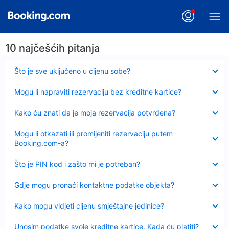
10 najčešćih pitanja
Sažeto
Što je sve uključeno u cijenu sobe?
Sažeto
Mogu li napraviti rezervaciju bez kreditne kartice?
Sažeto
Kako ću znati da je moja rezervacija potvrđena?
Sažeto
Mogu li otkazati ili promijeniti rezervaciju putem
Booking.com-a?
Sažeto
Što je PIN kod i zašto mi je potreban?
Sažeto
Gdje mogu pronaći kontaktne podatke objekta?
Sažeto
Kako mogu vidjeti cijenu smještajne jedinice?
Sažeto
Unosim podatke svoje kreditne kartice. Kada ću platiti?