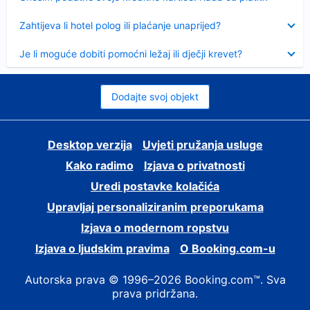
Sažeto
Zahtijeva li hotel polog ili plaćanje unaprijed?
Sažeto
Je li moguće dobiti pomoćni ležaj ili dječji krevet?
Dodajte svoj objekt
Desktop verzija
Uvjeti pružanja usluge
Kako radimo
Izjava o privatnosti
Uredi postavke kolačića
Upravljaj personaliziranim preporukama
Izjava o modernom ropstvu
Izjava o ljudskim pravima
O Booking.com-u
Autorska prava © 1996–2026 Booking.com™. Sva
prava pridržana.