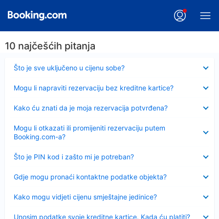
10 najčešćih pitanja
Sažeto
Što je sve uključeno u cijenu sobe?
Sažeto
Mogu li napraviti rezervaciju bez kreditne kartice?
Sažeto
Kako ću znati da je moja rezervacija potvrđena?
Sažeto
Mogu li otkazati ili promijeniti rezervaciju putem
Booking.com-a?
Sažeto
Što je PIN kod i zašto mi je potreban?
Sažeto
Gdje mogu pronaći kontaktne podatke objekta?
Sažeto
Kako mogu vidjeti cijenu smještajne jedinice?
Sažeto
Unosim podatke svoje kreditne kartice. Kada ću platiti?