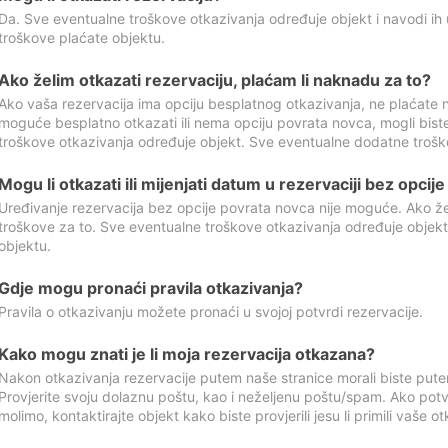
Da. Sve eventualne troškove otkazivanja određuje objekt i navodi ih 
troškove plaćate objektu.
Ako želim otkazati rezervaciju, plaćam li naknadu za to?
Ako vaša rezervacija ima opciju besplatnog otkazivanja, ne plaćate n
moguće besplatno otkazati ili nema opciju povrata novca, mogli bist
troškove otkazivanja određuje objekt. Sve eventualne dodatne trošk
Mogu li otkazati ili mijenjati datum u rezervaciji bez opci
Uređivanje rezervacija bez opcije povrata novca nije moguće. Ako želi
troškove za to. Sve eventualne troškove otkazivanja određuje objek
objektu.
Gdje mogu pronaći pravila otkazivanja?
Pravila o otkazivanju možete pronaći u svojoj potvrdi rezervacije.
Kako mogu znati je li moja rezervacija otkazana?
Nakon otkazivanja rezervacije putem naše stranice morali biste pute
Provjerite svoju dolaznu poštu, kao i neželjenu poštu/spam. Ako potv
molimo, kontaktirajte objekt kako biste provjerili jesu li primili vaše o