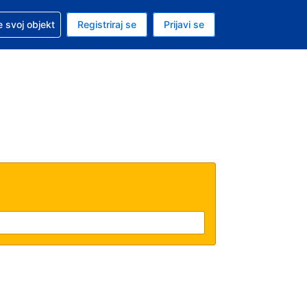
 pomoć sa svojom rezervacijom
 svoj objekt
Registriraj se
Prijavi se
enutačna valuta EUR
. Vaš je trenutačni jezik Hrvatskom