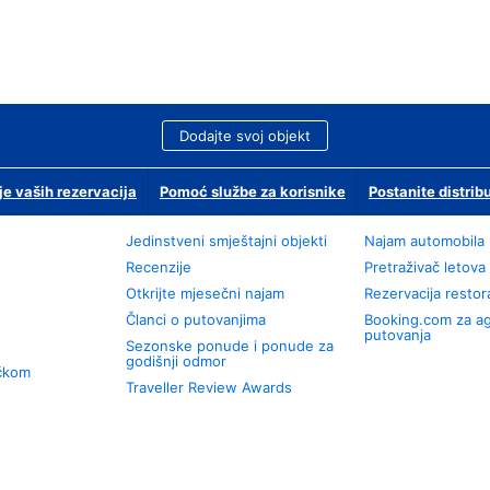
Dodajte svoj objekt
je vaših rezervacija
Pomoć službe za korisnike
Postanite distrib
Jedinstveni smještajni objekti
Najam automobila
Recenzije
Pretraživač letova
Otkrijte mjesečni najam
Rezervacija resto
Članci o putovanjima
Booking.com za a
putovanja
Sezonske ponude i ponude za
godišnji odmor
učkom
Traveller Review Awards