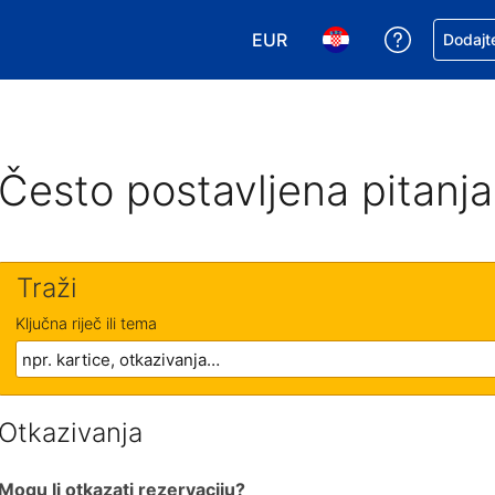
EUR
Zatražite
Dodajte
Odaberite valutu. Vaša je tr
Odaberite svoj jezik
Često postavljena pitanja
Traži
Ključna riječ ili tema
Otkazivanja
Mogu li otkazati rezervaciju?