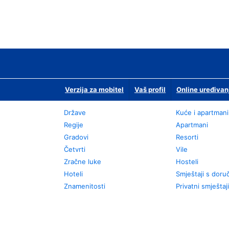
Verzija za mobitel
Vaš profil
Online uređivan
Države
Kuće i apartmani
Regije
Apartmani
Gradovi
Resorti
Četvrti
Vile
Zračne luke
Hosteli
Hoteli
Smještaji s dor
Znamenitosti
Privatni smještaji