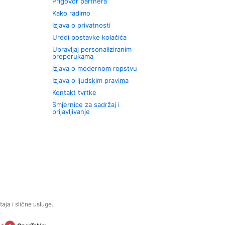
Prigovor partnera
Kako radimo
Izjava o privatnosti
Uredi postavke kolačića
Upravljaj personaliziranim
preporukama
Izjava o modernom ropstvu
Izjava o ljudskim pravima
Kontakt tvrtke
Smjernice za sadržaj i
prijavljivanje
aja i slične usluge.