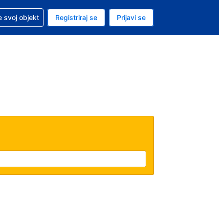
 pomoć sa svojom rezervacijom
 svoj objekt
Registriraj se
Prijavi se
nutačna valuta Američki dolar
. Vaš je trenutačni jezik Hrvatskom