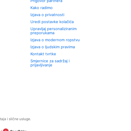
Prigovor partnera
Kako radimo
Izjava o privatnosti
Uredi postavke kolačića
Upravljaj personaliziranim
preporukama
Izjava o modernom ropstvu
Izjava o ljudskim pravima
Kontakt tvrtke
Smjernice za sadržaj i
prijavljivanje
aja i slične usluge.