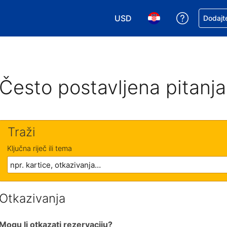
USD
Zatražite
Dodajte
Odaberite valutu. Vaša je tre
Odaberite svoj jezik
Često postavljena pitanja
Traži
Ključna riječ ili tema
Otkazivanja
Mogu li otkazati rezervaciju?