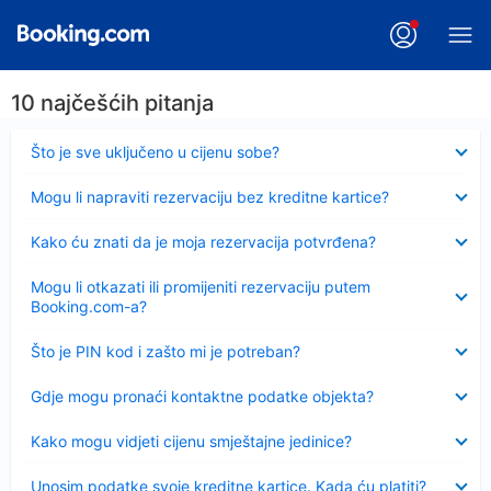
10 najčešćih pitanja
Sažeto
Što je sve uključeno u cijenu sobe?
Sažeto
Mogu li napraviti rezervaciju bez kreditne kartice?
Sažeto
Kako ću znati da je moja rezervacija potvrđena?
Sažeto
Mogu li otkazati ili promijeniti rezervaciju putem
Booking.com-a?
Sažeto
Što je PIN kod i zašto mi je potreban?
Sažeto
Gdje mogu pronaći kontaktne podatke objekta?
Sažeto
Kako mogu vidjeti cijenu smještajne jedinice?
Sažeto
Unosim podatke svoje kreditne kartice. Kada ću platiti?