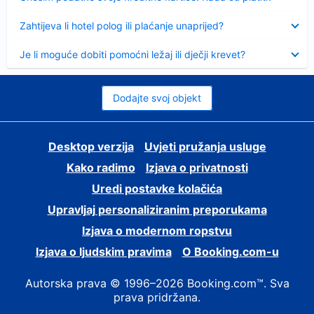
Sažeto
Zahtijeva li hotel polog ili plaćanje unaprijed?
Sažeto
Je li moguće dobiti pomoćni ležaj ili dječji krevet?
Dodajte svoj objekt
Desktop verzija
Uvjeti pružanja usluge
Kako radimo
Izjava o privatnosti
Uredi postavke kolačića
Upravljaj personaliziranim preporukama
Izjava o modernom ropstvu
Izjava o ljudskim pravima
O Booking.com-u
Autorska prava © 1996–2026 Booking.com™. Sva
prava pridržana.