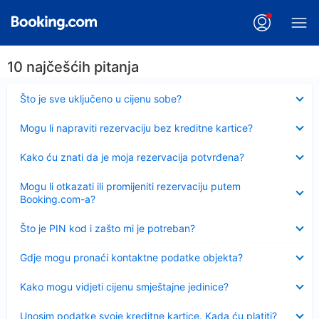
10 najčešćih pitanja
Sažeto
Što je sve uključeno u cijenu sobe?
Sažeto
Mogu li napraviti rezervaciju bez kreditne kartice?
Sažeto
Kako ću znati da je moja rezervacija potvrđena?
Sažeto
Mogu li otkazati ili promijeniti rezervaciju putem
Booking.com-a?
Sažeto
Što je PIN kod i zašto mi je potreban?
Sažeto
Gdje mogu pronaći kontaktne podatke objekta?
Sažeto
Kako mogu vidjeti cijenu smještajne jedinice?
Sažeto
Unosim podatke svoje kreditne kartice. Kada ću platiti?