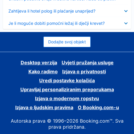
Sažeto
Zahtijeva li hotel polog ili plaćanje unaprijed?
Sažeto
Je li moguće dobiti pomoćni ležaj ili dječji krevet?
Dodajte svoj objekt
Desktop verzija
Uvjeti pružanja usluge
Kako radimo
Izjava o privatnosti
Uredi postavke kolačića
Upravljaj personaliziranim preporukama
Izjava o modernom ropstvu
Izjava o ljudskim pravima
O Booking.com-u
Autorska prava © 1996–2026 Booking.com™. Sva
prava pridržana.