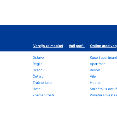
Verzija za mobitel
Vaš profil
Online uređivan
Države
Kuće i apartmani
Regije
Apartmani
Gradovi
Resorti
Četvrti
Vile
Zračne luke
Hosteli
Hoteli
Smještaji s dor
Znamenitosti
Privatni smještaji