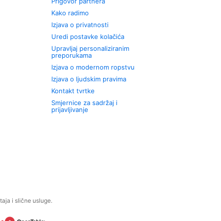
Prigovor partnera
Kako radimo
Izjava o privatnosti
Uredi postavke kolačića
Upravljaj personaliziranim
preporukama
Izjava o modernom ropstvu
Izjava o ljudskim pravima
Kontakt tvrtke
Smjernice za sadržaj i
prijavljivanje
aja i slične usluge.