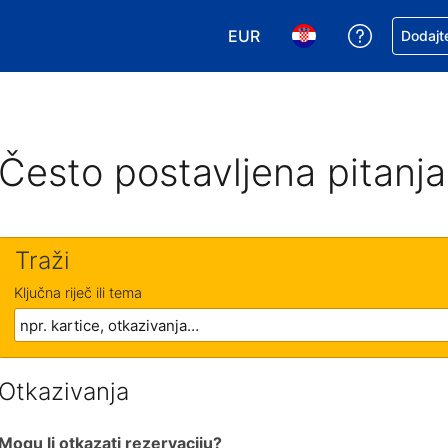
EUR
Zatražite
Dodajte
Odaberite valutu. Vaša je tr
Odaberite svoj jezik
Često postavljena pitanja
Traži
Ključna riječ ili tema
Otkazivanja
Mogu li otkazati rezervaciju?