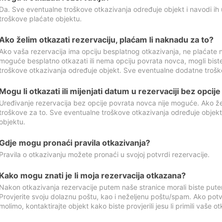
Da. Sve eventualne troškove otkazivanja određuje objekt i navodi ih 
troškove plaćate objektu.
Ako želim otkazati rezervaciju, plaćam li naknadu za to?
Ako vaša rezervacija ima opciju besplatnog otkazivanja, ne plaćate n
moguće besplatno otkazati ili nema opciju povrata novca, mogli bist
troškove otkazivanja određuje objekt. Sve eventualne dodatne trošk
Mogu li otkazati ili mijenjati datum u rezervaciji bez opci
Uređivanje rezervacija bez opcije povrata novca nije moguće. Ako želi
troškove za to. Sve eventualne troškove otkazivanja određuje objek
objektu.
Gdje mogu pronaći pravila otkazivanja?
Pravila o otkazivanju možete pronaći u svojoj potvrdi rezervacije.
Kako mogu znati je li moja rezervacija otkazana?
Nakon otkazivanja rezervacije putem naše stranice morali biste pute
Provjerite svoju dolaznu poštu, kao i neželjenu poštu/spam. Ako potv
molimo, kontaktirajte objekt kako biste provjerili jesu li primili vaše o