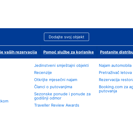
Dodajte svoj objekt
je vaših rezervacija
Pomoć službe za korisnike
Postanite distrib
Jedinstveni smještajni objekti
Najam automobila
Recenzije
Pretraživač letova
Otkrijte mjesečni najam
Rezervacija resto
Članci o putovanjima
Booking.com za a
putovanja
Sezonske ponude i ponude za
godišnji odmor
učkom
Traveller Review Awards