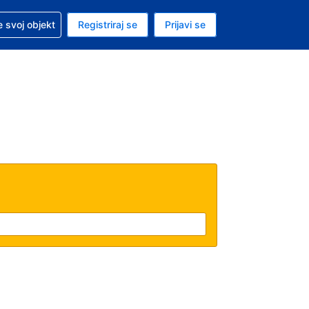
 pomoć sa svojom rezervacijom
 svoj objekt
Registriraj se
Prijavi se
enutačna valuta EUR
. Vaš je trenutačni jezik Hrvatskom