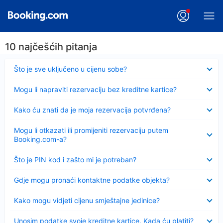
10 najčešćih pitanja
Sažeto
Što je sve uključeno u cijenu sobe?
Sažeto
Mogu li napraviti rezervaciju bez kreditne kartice?
Sažeto
Kako ću znati da je moja rezervacija potvrđena?
Sažeto
Mogu li otkazati ili promijeniti rezervaciju putem
Booking.com-a?
Sažeto
Što je PIN kod i zašto mi je potreban?
Sažeto
Gdje mogu pronaći kontaktne podatke objekta?
Sažeto
Kako mogu vidjeti cijenu smještajne jedinice?
Sažeto
Unosim podatke svoje kreditne kartice. Kada ću platiti?