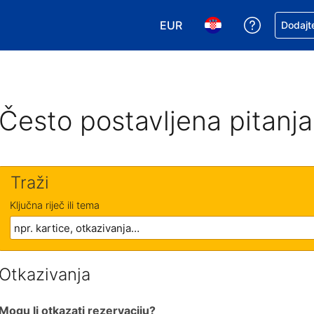
EUR
Zatražite
Dodajte
Odaberite valutu. Vaša je tr
Odaberite svoj jezik
Često postavljena pitanja
Traži
Ključna riječ ili tema
Otkazivanja
Mogu li otkazati rezervaciju?