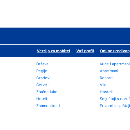
Verzija za mobitel
Vaš profil
Online uređivan
Države
Kuće i apartmani
Regije
Apartmani
Gradovi
Resorti
Četvrti
Vile
Zračne luke
Hosteli
Hoteli
Smještaji s dor
Znamenitosti
Privatni smještaji