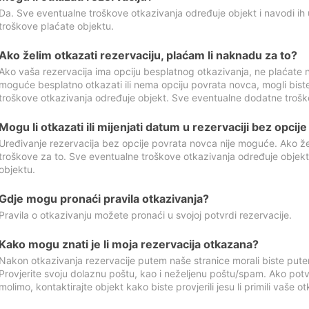
Da. Sve eventualne troškove otkazivanja određuje objekt i navodi ih 
troškove plaćate objektu.
Ako želim otkazati rezervaciju, plaćam li naknadu za to?
Ako vaša rezervacija ima opciju besplatnog otkazivanja, ne plaćate n
moguće besplatno otkazati ili nema opciju povrata novca, mogli bist
troškove otkazivanja određuje objekt. Sve eventualne dodatne trošk
Mogu li otkazati ili mijenjati datum u rezervaciji bez opci
Uređivanje rezervacija bez opcije povrata novca nije moguće. Ako želi
troškove za to. Sve eventualne troškove otkazivanja određuje objek
objektu.
Gdje mogu pronaći pravila otkazivanja?
Pravila o otkazivanju možete pronaći u svojoj potvrdi rezervacije.
Kako mogu znati je li moja rezervacija otkazana?
Nakon otkazivanja rezervacije putem naše stranice morali biste pute
Provjerite svoju dolaznu poštu, kao i neželjenu poštu/spam. Ako potv
molimo, kontaktirajte objekt kako biste provjerili jesu li primili vaše o