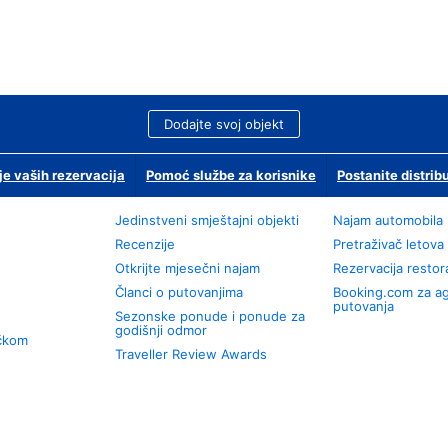
Dodajte svoj objekt
je vaših rezervacija
Pomoć službe za korisnike
Postanite distrib
Jedinstveni smještajni objekti
Najam automobila
Recenzije
Pretraživač letova
Otkrijte mjesečni najam
Rezervacija resto
Članci o putovanjima
Booking.com za a
putovanja
Sezonske ponude i ponude za
godišnji odmor
učkom
Traveller Review Awards