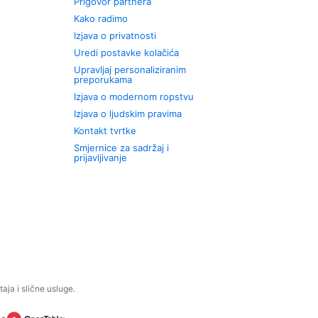
Prigovor partnera
Kako radimo
Izjava o privatnosti
Uredi postavke kolačića
Upravljaj personaliziranim
preporukama
Izjava o modernom ropstvu
Izjava o ljudskim pravima
Kontakt tvrtke
Smjernice za sadržaj i
prijavljivanje
aja i slične usluge.