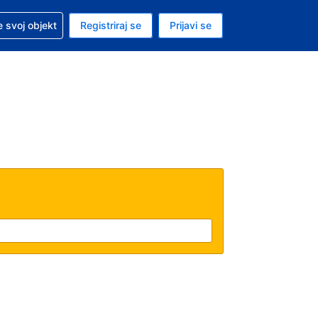
 pomoć sa svojom rezervacijom
 svoj objekt
Registriraj se
Prijavi se
enutačna valuta EUR
. Vaš je trenutačni jezik Hrvatskom