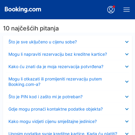
10 najčešćih pitanja
Sažeto
Što je sve uključeno u cijenu sobe?
Sažeto
Mogu li napraviti rezervaciju bez kreditne kartice?
Sažeto
Kako ću znati da je moja rezervacija potvrđena?
Sažeto
Mogu li otkazati ili promijeniti rezervaciju putem
Booking.com-a?
Sažeto
Što je PIN kod i zašto mi je potreban?
Sažeto
Gdje mogu pronaći kontaktne podatke objekta?
Sažeto
Kako mogu vidjeti cijenu smještajne jedinice?
Sažeto
Unosim podatke svoje kreditne kartice. Kada ću platiti?