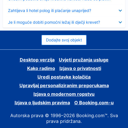
Sažeto
Zahtijeva li hotel polog ili plaćanje unaprijed?
Sažeto
Je li moguće dobiti pomoćni ležaj ili dječji krevet?
Dodajte svoj objekt
Desktop verzija
Uvjeti pružanja usluge
Kako radimo
Izjava o privatnosti
Uredi postavke kolačića
Upravljaj personaliziranim preporukama
Izjava o modernom ropstvu
Izjava o ljudskim pravima
O Booking.com-u
Autorska prava © 1996–2026 Booking.com™. Sva
prava pridržana.