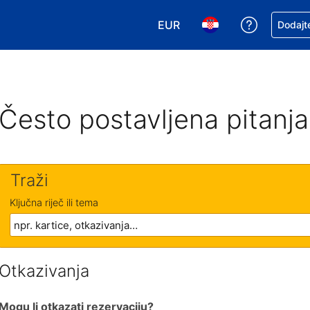
EUR
Zatražite
Dodajte
Odaberite valutu. Vaša je tr
Odaberite svoj jezik
Često postavljena pitanja
Traži
Ključna riječ ili tema
Otkazivanja
Mogu li otkazati rezervaciju?