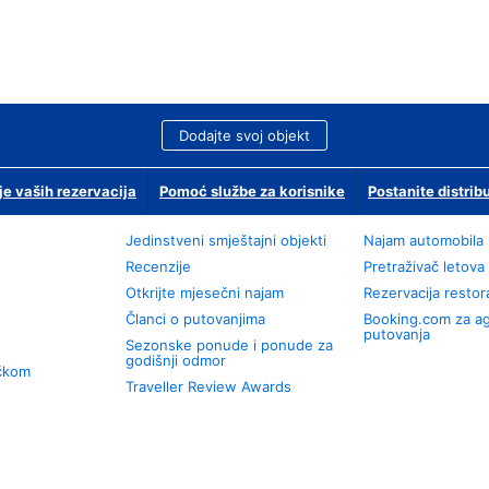
Dodajte svoj objekt
je vaših rezervacija
Pomoć službe za korisnike
Postanite distrib
Jedinstveni smještajni objekti
Najam automobila
Recenzije
Pretraživač letova
Otkrijte mjesečni najam
Rezervacija resto
Članci o putovanjima
Booking.com za a
putovanja
Sezonske ponude i ponude za
godišnji odmor
učkom
Traveller Review Awards