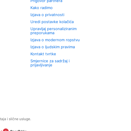
Prigovor partnera
Kako radimo
Izjava o privatnosti
Uredi postavke kolačića
Upravljaj personaliziranim
preporukama
Izjava o modernom ropstvu
Izjava o ljudskim pravima
Kontakt tvrtke
Smjernice za sadržaj i
prijavljivanje
aja i slične usluge.