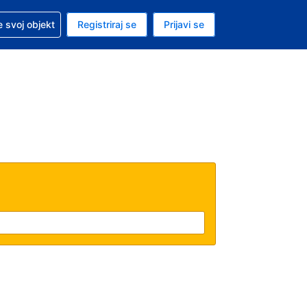
 pomoć sa svojom rezervacijom
 svoj objekt
Registriraj se
Prijavi se
enutačna valuta EUR
. Vaš je trenutačni jezik Hrvatskom