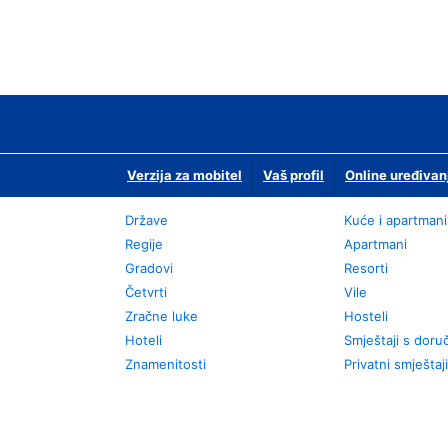
Verzija za mobitel
Vaš profil
Online uređivan
Države
Kuće i apartmani
Regije
Apartmani
Gradovi
Resorti
Četvrti
Vile
Zračne luke
Hosteli
Hoteli
Smještaji s dor
Znamenitosti
Privatni smještaji