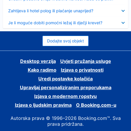
Sažeto
Zahtijeva li hotel polog ili plaćanje unaprijed?
Sažeto
Je li moguće dobiti pomoćni ležaj ili dječji krevet?
Dodajte svoj objekt
Desktop verzija
Uvjeti pružanja usluge
Kako radimo
Izjava o privatnosti
Uredi postavke kolačića
Upravljaj personaliziranim preporukama
Izjava o modernom ropstvu
Izjava o ljudskim pravima
O Booking.com-u
Autorska prava © 1996–2026 Booking.com™. Sva
prava pridržana.