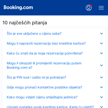
10 najčešćih pitanja
Sažeto
Što je sve uključeno u cijenu sobe?
Sažeto
Mogu li napraviti rezervaciju bez kreditne kartice?
Sažeto
Kako ću znati da je moja rezervacija potvrđena?
Sažeto
Mogu li otkazati ili promijeniti rezervaciju putem
Booking.com-a?
Sažeto
Što je PIN kod i zašto mi je potreban?
Sažeto
Gdje mogu pronaći kontaktne podatke objekta?
Sažeto
Kako mogu vidjeti cijenu smještajne jedinice?
Sažeto
Unosim podatke svoje kreditne kartice. Kada ću platiti?