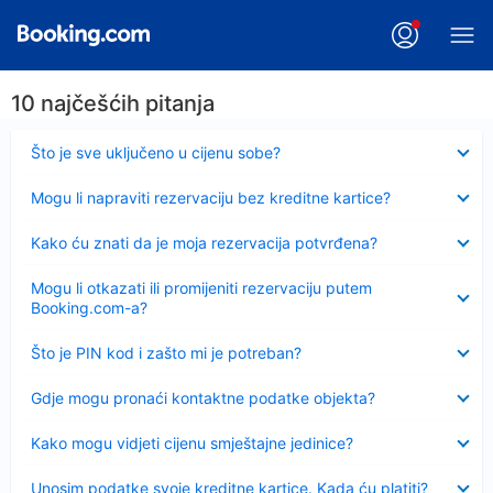
10 najčešćih pitanja
Sažeto
Što je sve uključeno u cijenu sobe?
Sažeto
Mogu li napraviti rezervaciju bez kreditne kartice?
Sažeto
Kako ću znati da je moja rezervacija potvrđena?
Sažeto
Mogu li otkazati ili promijeniti rezervaciju putem
Booking.com-a?
Sažeto
Što je PIN kod i zašto mi je potreban?
Sažeto
Gdje mogu pronaći kontaktne podatke objekta?
Sažeto
Kako mogu vidjeti cijenu smještajne jedinice?
Sažeto
Unosim podatke svoje kreditne kartice. Kada ću platiti?