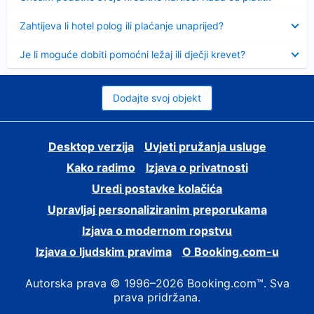
Sažeto
Zahtijeva li hotel polog ili plaćanje unaprijed?
Sažeto
Je li moguće dobiti pomoćni ležaj ili dječji krevet?
Dodajte svoj objekt
Desktop verzija
Uvjeti pružanja usluge
Kako radimo
Izjava o privatnosti
Uredi postavke kolačića
Upravljaj personaliziranim preporukama
Izjava o modernom ropstvu
Izjava o ljudskim pravima
O Booking.com-u
Autorska prava © 1996–2026 Booking.com™. Sva
prava pridržana.