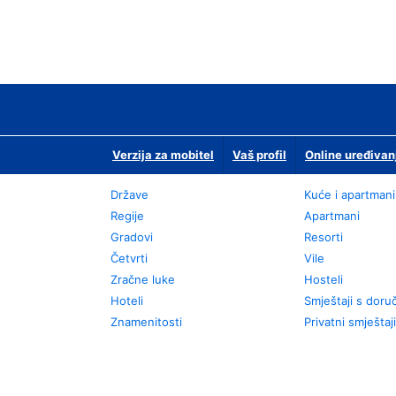
Verzija za mobitel
Vaš profil
Online uređivan
Države
Kuće i apartmani
Regije
Apartmani
Gradovi
Resorti
Četvrti
Vile
Zračne luke
Hosteli
Hoteli
Smještaji s dor
Znamenitosti
Privatni smještaji