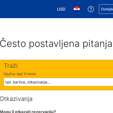
USD
Zatražite
Dodajte
Odaberite valutu. Vaša je tre
Odaberite svoj jezik
Često postavljena pitanja
Traži
Ključna riječ ili tema
Otkazivanja
Mogu li otkazati rezervaciju?