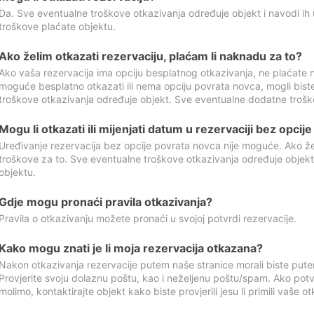
Da. Sve eventualne troškove otkazivanja određuje objekt i navodi ih 
troškove plaćate objektu.
Ako želim otkazati rezervaciju, plaćam li naknadu za to?
Ako vaša rezervacija ima opciju besplatnog otkazivanja, ne plaćate n
moguće besplatno otkazati ili nema opciju povrata novca, mogli bist
troškove otkazivanja određuje objekt. Sve eventualne dodatne trošk
Mogu li otkazati ili mijenjati datum u rezervaciji bez opci
Uređivanje rezervacija bez opcije povrata novca nije moguće. Ako želi
troškove za to. Sve eventualne troškove otkazivanja određuje objek
objektu.
Gdje mogu pronaći pravila otkazivanja?
Pravila o otkazivanju možete pronaći u svojoj potvrdi rezervacije.
Kako mogu znati je li moja rezervacija otkazana?
Nakon otkazivanja rezervacije putem naše stranice morali biste pute
Provjerite svoju dolaznu poštu, kao i neželjenu poštu/spam. Ako potv
molimo, kontaktirajte objekt kako biste provjerili jesu li primili vaše o