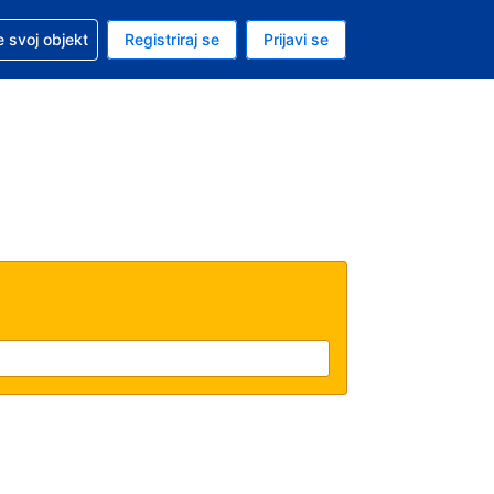
 pomoć sa svojom rezervacijom
 svoj objekt
Registriraj se
Prijavi se
nutačna valuta Američki dolar
. Vaš je trenutačni jezik Hrvatskom