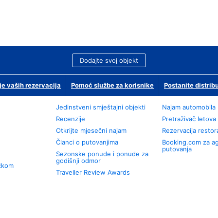
Dodajte svoj objekt
je vaših rezervacija
Pomoć službe za korisnike
Postanite distrib
Jedinstveni smještajni objekti
Najam automobila
Recenzije
Pretraživač letova
Otkrijte mjesečni najam
Rezervacija resto
Članci o putovanjima
Booking.com za a
putovanja
Sezonske ponude i ponude za
godišnji odmor
učkom
Traveller Review Awards