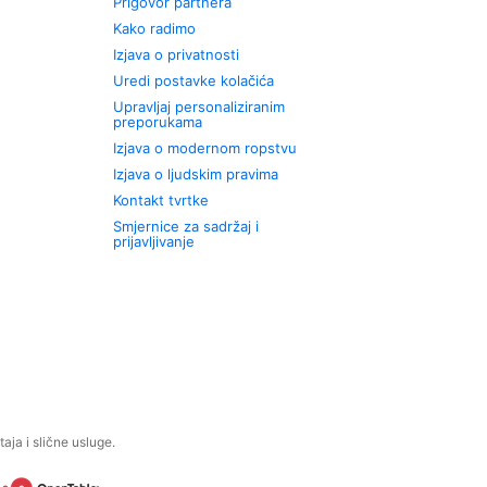
Prigovor partnera
Kako radimo
Izjava o privatnosti
Uredi postavke kolačića
Upravljaj personaliziranim
preporukama
Izjava o modernom ropstvu
Izjava o ljudskim pravima
Kontakt tvrtke
Smjernice za sadržaj i
prijavljivanje
aja i slične usluge.