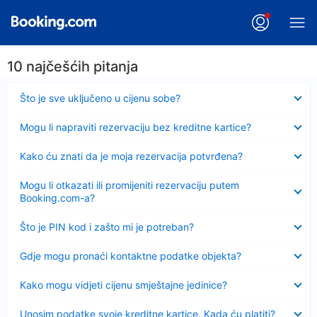
10 najčešćih pitanja
Sažeto
Što je sve uključeno u cijenu sobe?
Sažeto
Mogu li napraviti rezervaciju bez kreditne kartice?
Sažeto
Kako ću znati da je moja rezervacija potvrđena?
Sažeto
Mogu li otkazati ili promijeniti rezervaciju putem
Booking.com-a?
Sažeto
Što je PIN kod i zašto mi je potreban?
Sažeto
Gdje mogu pronaći kontaktne podatke objekta?
Sažeto
Kako mogu vidjeti cijenu smještajne jedinice?
Sažeto
Unosim podatke svoje kreditne kartice. Kada ću platiti?