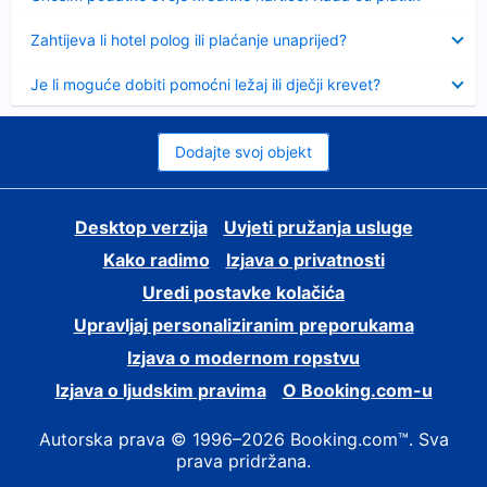
Sažeto
Zahtijeva li hotel polog ili plaćanje unaprijed?
Sažeto
Je li moguće dobiti pomoćni ležaj ili dječji krevet?
Dodajte svoj objekt
Desktop verzija
Uvjeti pružanja usluge
Kako radimo
Izjava o privatnosti
Uredi postavke kolačića
Upravljaj personaliziranim preporukama
Izjava o modernom ropstvu
Izjava o ljudskim pravima
O Booking.com-u
Autorska prava © 1996–2026 Booking.com™. Sva
prava pridržana.